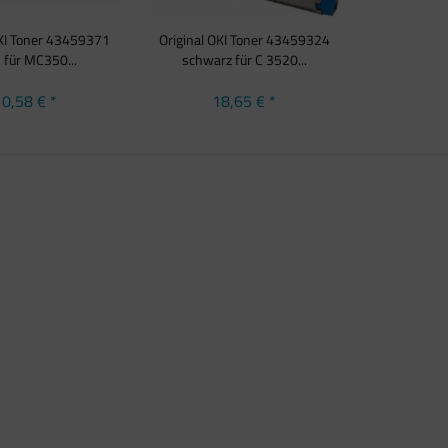
OKI Toner 43459371
Original OKI Toner 43459324
 für MC350...
schwarz für C 3520...
0,58 € *
18,65 € *