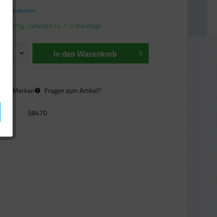
. Versandkosten
andfertig, Lieferzeit ca. 1-2 Werktage
In den
Warenkorb
n
Merken
Fragen zum Artikel?
58470