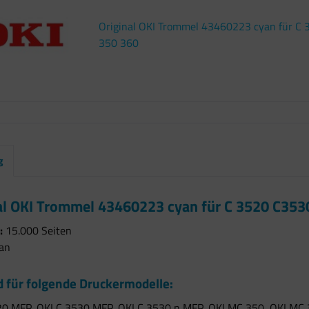
Original OKI Trommel 43460223 cyan für C
350 360
g
al OKI Trommel 43460223 cyan für C 3520 C35
:
15.000 Seiten
an
 für folgende Druckermodelle:
20 MFP, OKI C 3530 MFP, OKI C 3530 n MFP, OKI MC 350, OKI MC