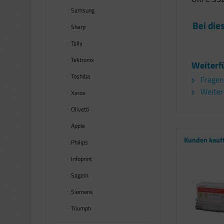
Samsung
Bei die
Sharp
Tally
Tektronix
Weiterf
Toshiba
Fragen
Weitere
Xerox
Olivetti
Apple
Kunden kauf
Philips
Infoprint
Sagem
Siemens
Triumph