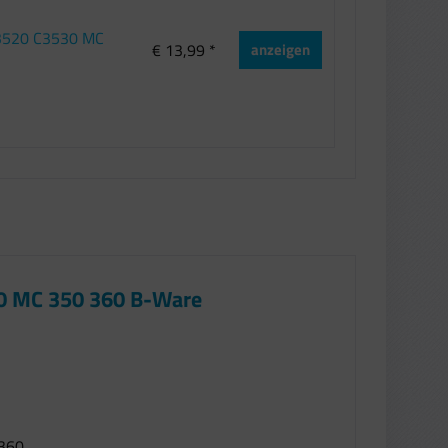
 3520 C3530 MC
€ 13,99 *
anzeigen
30 MC 350 360 B-Ware
 360