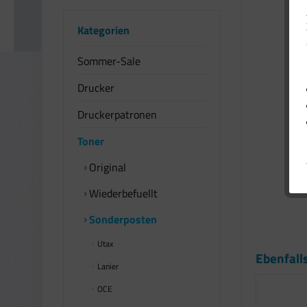
Kategorien
Sommer-Sale
Drucker
Druckerpatronen
Toner
Original
Wiederbefuellt
Sonderposten
Utax
Ebenfall
Lanier
OCE