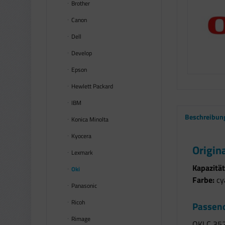
Brother
Canon
Dell
Develop
Epson
Hewlett Packard
IBM
Beschreibun
Konica Minolta
Kyocera
Origin
Lexmark
Kapazität
Oki
Farbe:
cy
Panasonic
Ricoh
Passend
Rimage
OKI C 35