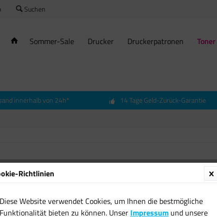
o
Suchen
Sommer-Sale
Drucker
Druckerpatronen
Toner
sand innerhalb von 24h*
14 Tage Geld-Zurück-Garantie
Origin
okie-Richtlinien
cyan f
360 B-
Diese Website verwendet Cookies, um Ihnen die bestmögliche
20,66 
Funktionalität bieten zu können. Unser
Impressum
und unsere