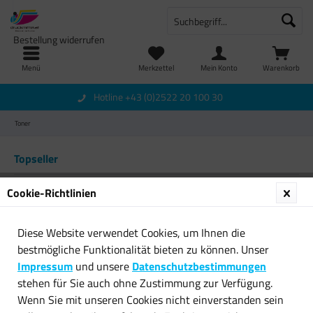
Bestellung widerrufen
Menü
Merkzettel
Mein Konto
Warenkorb
Hotline +43 (0)2522 20 100 30
Toner
Topseller
Cookie-Richtlinien
Diese Website verwendet Cookies, um Ihnen die
bestmögliche Funktionalität bieten zu können. Unser
Impressum
und unsere
Datenschutzbestimmungen
stehen für Sie auch ohne Zustimmung zur Verfügung.
Original HP Toner 15X C7115X
Original Brother Toner TN-
Wenn Sie mit unseren Cookies nicht einverstanden sein
schwarz für...
3280 für DCP 8070D...