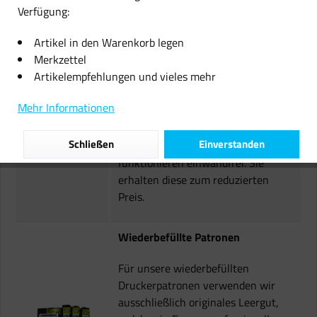
Verfügung:
Artikel in den Warenkorb legen
Blister Patronen
Merkzettel
Artikelempfehlungen und vieles mehr
Es handelt sich um originale neue
Patronen deren Schachtel
Mehr Informationen
beschädigt wurde. Daher werden
diese ohne Originalverpackung
Schließen
Einverstanden
angeboten. Die Druckerpatronen
funktionieren einwandfrei. Sie
erhalten diese zum reduzierten
Preis.
Wiederbefüllte Patronen
Für unsere wiederbefüllten
Druckerpatronen verwenden wir
ausschließlich originales Leergut,