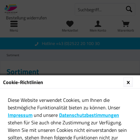
Bestellung widerrufen
Menü
Merkzettel
Mein Konto
Warenkorb
Hotline +43 (0)2522 20 100 30
Sortiment
Sortiment
Cookie-Richtlinien
Druckerpatronen
Diese Website verwendet Cookies, um Ihnen die
bestmögliche Funktionalität bieten zu können. Unser
OEM (Original Equipment
Impressum
und unsere
Datenschutzbestimmungen
Manufacturer) Patronen*
stehen für Sie auch ohne Zustimmung zur Verfügung.
Sind handelsübliche Patronen mit
Wenn Sie mit unseren Cookies nicht einverstanden sein
originaler Verpackung.
sollten, stehen Ihnen folgende Funktionen nicht zur