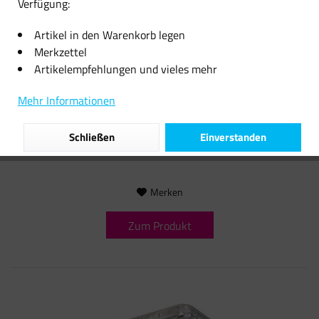
Verfügung:
Artikel in den Warenkorb legen
Merkzettel
Favorit Holzkohle 2,5kg Briketts Grillbriketts...
Artikelempfehlungen und vieles mehr
Favorit Holzkohle 2,5kg Briketts Grillbriketts Grillkohle zum Grillen
Mehr Informationen
BBQ Hochwertiges Produkt von Qualitätshersteller. 2,5 kg
Packung. Holzkohle braucht nur ca. 20 Minuten bis sie heiß ist und
man losgrillen kann. Briketts brauchen ca....
Schließen
Einverstanden
8,06 € *
Merken
Zum Produkt