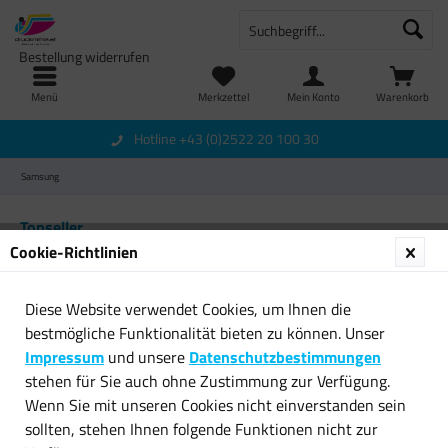
Bestellung widerrufen
Menü
Merkzettel
Mein Konto
Warenkorb
Hotline +43 (0)2522 20 100 30
Samsung
Topseller
Cookie-Richtlinien
Diese Website verwendet Cookies, um Ihnen die
bestmögliche Funktionalität bieten zu können. Unser
Impressum
und unsere
Datenschutzbestimmungen
stehen für Sie auch ohne Zustimmung zur Verfügung.
Wenn Sie mit unseren Cookies nicht einverstanden sein
Original SAMSUNG Toner CLT-
Original SAMSUNG Toner CLT-
sollten, stehen Ihnen folgende Funktionen nicht zur
M406S/ELS magenta...
Y4092S für CLP 310...