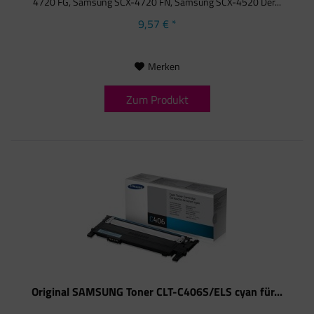
4720 FG, Samsung SCX-4720 FN, Samsung SCX-4520 Der...
9,57 € *
Merken
Zum Produkt
Original SAMSUNG Toner CLT-C406S/ELS cyan für...