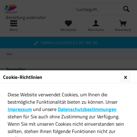
Bestellung widerrufen
Menü
Merkzettel
Mein Konto
Warenkorb
Hotline +43 (0)2522 20 100 30
Utax
Topseller
Cookie-Richtlinien
Diese Website verwendet Cookies, um Ihnen die
bestmögliche Funktionalität bieten zu können. Unser
Impressum
und unsere
Datenschutzbestimmungen
stehen für Sie auch ohne Zustimmung zur Verfügung.
Wenn Sie mit unseren Cookies nicht einverstanden sein
Original Utax Toner
Original Utax Toner 4152-662
sollten, stehen Ihnen folgende Funktionen nicht zur
4403510010 für LP 3035 B-
000105714 für Fax...