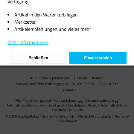
Verfügung:
Shop Service
Artikel in den Warenkorb legen
Informationen
Merkzettel
Artikelempfehlungen und vieles mehr
Versand
Mehr Informationen
Unsere Zahlungsarten
Schließen
Einverstanden
Partner
AGB
Cookie preferences
Über uns
Kontakt
Versand und Zahlungsbedingungen
Widerrufsrecht
Datenschutz
Impressum
* Alle Preise inkl. gesetzl. Mehrwertsteuer zzgl.
Versandkosten
und ggf.
Nachnahmegebühren, wenn nicht anders beschrieben. Versand innerhalb 24h bei
Bestellung bis 12 Uhr.
© 2026 druckmittel.at | Denner HandelsgmbH | Alle Rechte vorbehalten. Theme by
ThemeWare®