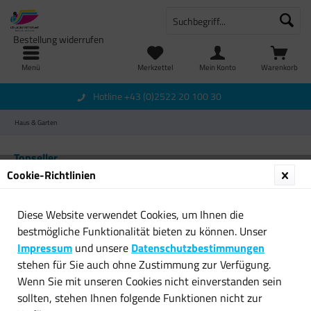
Bestellung widerrufen
Menü
Merkzettel
Mein Konto
Warenkorb
Hotline +43 (0)2522 20 100 30
Haus & Garten
Topseller
Cookie-Richtlinien
Diese Website verwendet Cookies, um Ihnen die
bestmögliche Funktionalität bieten zu können. Unser
Impressum
und unsere
Datenschutzbestimmungen
stehen für Sie auch ohne Zustimmung zur Verfügung.
Wenn Sie mit unseren Cookies nicht einverstanden sein
Vogelfutterstation
Ringers Gloves Nitril
sollten, stehen Ihnen folgende Funktionen nicht zur
Vogelfutterspender Station...
Arbeitshandschuhe 065...