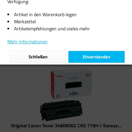
Verfügung:
Sensys...
47,38 € *
22,17 € *
Artikel in den Warenkorb legen
Merkzettel
Artikelempfehlungen und vieles mehr
Filtern
Mehr Informationen
Schließen
Einverstanden
Original Canon Toner 3480B002 CRG 719H I-Sensys...