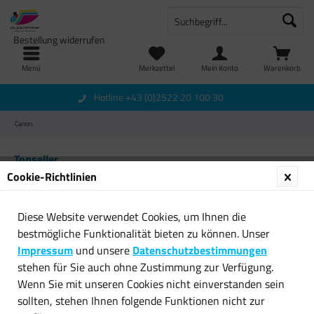
Bestellung widerrufen
Menü
Merkzettel
Mein Konto
Warenkorb
Hotline +43 (0)2522 20 100 30
Canon
Topseller
Cookie-Richtlinien
Diese Website verwendet Cookies, um Ihnen die
bestmögliche Funktionalität bieten zu können. Unser
Impressum
und unsere
Datenschutzbestimmungen
stehen für Sie auch ohne Zustimmung zur Verfügung.
Wenn Sie mit unseren Cookies nicht einverstanden sein
Original Canon Toner
Original Canon Toner FX-10 I-
sollten, stehen Ihnen folgende Funktionen nicht zur
3480B002 CRG 719H I-
Sensys MF4018...