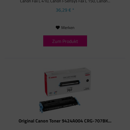
Canon Fax L 410, Canon I-Sensys Fax L 150, Canon...
36,29 € *
Merken
Zum Produkt
Original Canon Toner 9424A004 CRG-707BK...