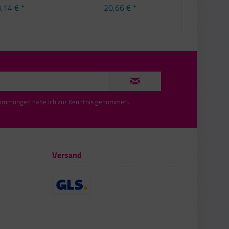
,14 € *
20,66 € *
41,
timmungen
habe ich zur Kenntnis genommen.
Versand