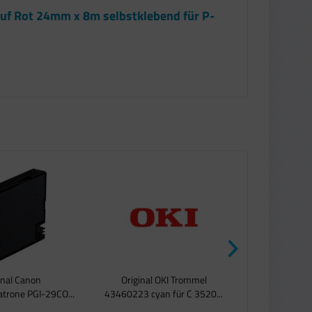
auf Rot 24mm x 8m selbstklebend für P-
inal Canon
Original OKI Trommel
Original Cano
trone PGI-29CO...
43460223 cyan für C 3520...
CRG-H fü