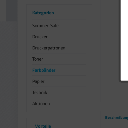
Kategorien
Sommer-Sale
Drucker
Druckerpatronen
Toner
Farbbänder
Papier
Technik
Aktionen
Beschreibun
Vorteile