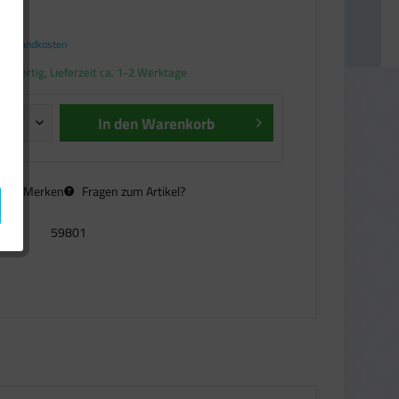
€ *
. Versandkosten
andfertig, Lieferzeit ca. 1-2 Werktage
In den
Warenkorb
n
Merken
Fragen zum Artikel?
59801