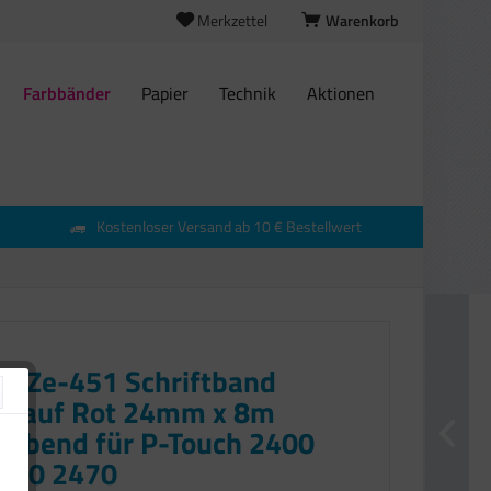
Merkzettel
Warenkorb
Farbbänder
Papier
Technik
Aktionen
Kostenloser Versand ab 10 € Bestellwert
r TZe-451 Schriftband
z auf Rot 24mm x 8m
klebend für P-Touch 2400
450 2470