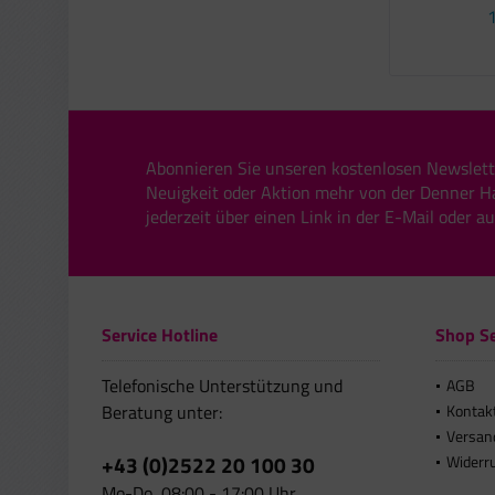
1
Abonnieren Sie unseren kostenlosen Newslett
Neuigkeit oder Aktion mehr von der Denner H
jederzeit über einen Link in der E-Mail oder a
Service Hotline
Shop Se
Telefonische Unterstützung und
AGB
Beratung unter:
Kontak
Versan
+43 (0)2522 20 100 30
Widerr
Mo-Do, 08:00 - 17:00 Uhr