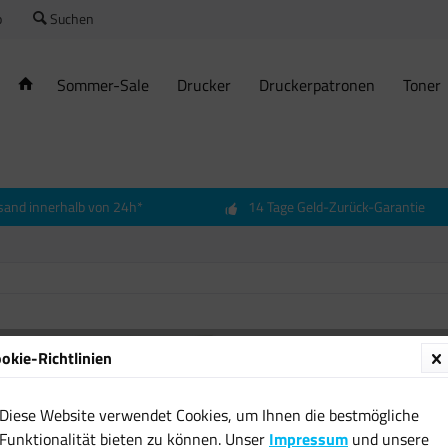
o
Suchen
Sommer-Sale
Drucker
Druckerpatronen
Toner
sand innerhalb von 24h*
14 Tage Geld-Zurück-Garantie
Brothe
okie-Richtlinien
Schwar
selbst
Diese Website verwendet Cookies, um Ihnen die bestmögliche
2420 2
Funktionalität bieten zu können. Unser
Impressum
und unsere