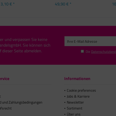
3,10 € *
49,90 € *
18
er und verpassen Sie keine
andelsgmbH. Sie können sich
uf dieser Seite abmelden.
Die
Datenschutzbes
rvice
Informationen
Cookie preferences
t
Jobs & Karriere
d und Zahlungsbedingungen
Newsletter
ufsrecht
Sortiment
Über uns