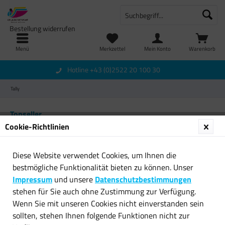
Bestellung widerrufen
Menü
Merkzettel
Mein Konto
Warenkorb
Hotline +43 (0)2522 20 100 30
Tally
Topseller
Cookie-Richtlinien
Diese Website verwendet Cookies, um Ihnen die
bestmögliche Funktionalität bieten zu können. Unser
Impressum
und unsere
Datenschutzbestimmungen
stehen für Sie auch ohne Zustimmung zur Verfügung.
Wenn Sie mit unseren Cookies nicht einverstanden sein
Original Tally Trommel 043622
Original Tally Trommel 044957
sollten, stehen Ihnen folgende Funktionen nicht zur
für Genicom IP...
für Genicom T...