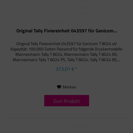
Original Tally Fixiereinheit 043597 für Genicom...
Original Tally Fixiereinheit 043597 für Genicom T 8024 oV
Kapazität: 100.000 Seiten Passend für folgende Druckermodelle:
Mannesmann Tally T 8024, Mannesmann Tally T 8024 NS,
Mannesmann Tally T 8024 PS, Tally T 8024, Tally T 8024 NS,...
373,01 € *
Merken
Zum Produkt