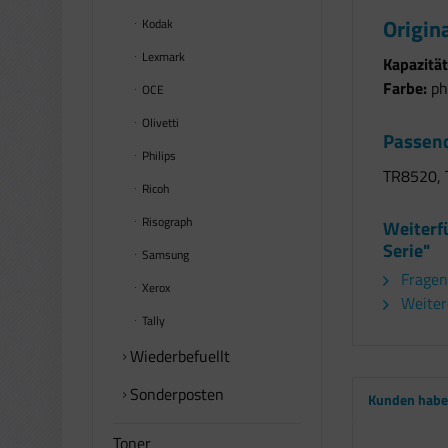
Origin
Kodak
Lexmark
Kapazität
Farbe:
pho
OCE
Olivetti
Passend
Philips
TR8520, 
Ricoh
Risograph
Weiterf
Serie"
Samsung
Fragen
Xerox
Weiter
Tally
Wiederbefuellt
Sonderposten
Kunden haben
Toner