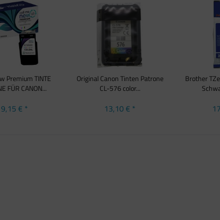
ew Premium TINTE
Original Canon Tinten Patrone
Brother TZe
E FÜR CANON...
CL-576 color...
Schwar
9,15 € *
13,10 € *
17