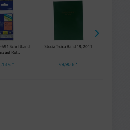
-451 Schriftband
Studia Troica Band 19, 2011
Origi
z auf Rot...
Reinigungspat
,13 € *
49,90 € *
18,