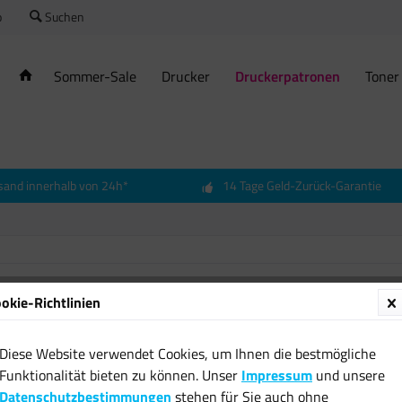
o
Suchen
Sommer-Sale
Drucker
Druckerpatronen
Toner
sand innerhalb von 24h*
14 Tage Geld-Zurück-Garantie
okie-Richtlinien
Origin
Blue T
Diese Website verwendet Cookies, um Ihnen die bestmögliche
TS9120
Funktionalität bieten zu können. Unser
Impressum
und unsere
16,12 
Datenschutzbestimmungen
stehen für Sie auch ohne