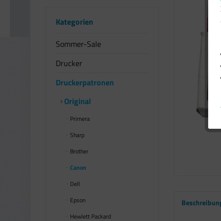
Kategorien
Sommer-Sale
Drucker
Druckerpatronen
Original
Primera
Sharp
Brother
Canon
Dell
Epson
Beschreibun
Hewlett Packard