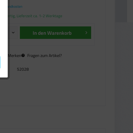
. Versandkosten
andfertig, Lieferzeit ca. 1-2 Werktage
In den
Warenkorb
n
Merken
Fragen zum Artikel?
52028