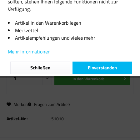
sollten, stehen Ihnen folgende Funktionen nicht zur
Verfügung:
Original Canon Heftklammern
6707A001 für imageRunner 3035
Artikel in den Warenkorb legen
3045 3500
Merkzettel
Artikelempfehlungen und vieles mehr
22,68 € *
Mehr Informationen
inkl. MwSt.
zzgl. Versandkosten
Sofort versandfertig, Lieferzeit ca. 1-2 Werktage
Schließen
Einverstanden
In den
Warenkorb
Merken
Fragen zum Artikel?
Artikel-Nr.:
51010