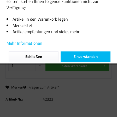
sollten, stehen Ihnen folgende Funktionen nicht zur
Verfügung:
Original Brother Farbband TZe - S
211 für P-Touch 1005 1010 1280
Artikel in den Warenkorb legen
1290
Merkzettel
Artikelempfehlungen und vieles mehr
9,98 € *
Mehr Informationen
inkl. MwSt.
zzgl. Versandkosten
Sofort versandfertig, Lieferzeit ca. 1-2 Werktage
Schließen
Einverstanden
In den
Warenkorb
Merken
Fragen zum Artikel?
Artikel-Nr.:
42323