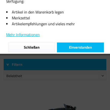
Verfügung:
Artikel in den Warenkorb legen
Merkzettel
Artikelempfehlungen und vieles mehr
Ausgießer für Metallkanister
Fit4Blackout CLO2 100...
Benzinkanister BW...
Mehr Informationen
10,07 € *
20,16 € *
Schließen
Einverstanden
Filtern