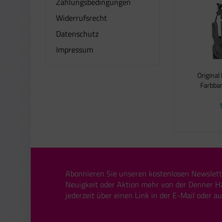
Zahlungsbedingungen
Widerrufsrecht
Datenschutz
Impressum
Original
Farbban
1
Abonnieren Sie unseren kostenlosen Newslett
Neuigkeit oder Aktion mehr von der Denner H
jederzeit über einen Link in der E-Mail oder a