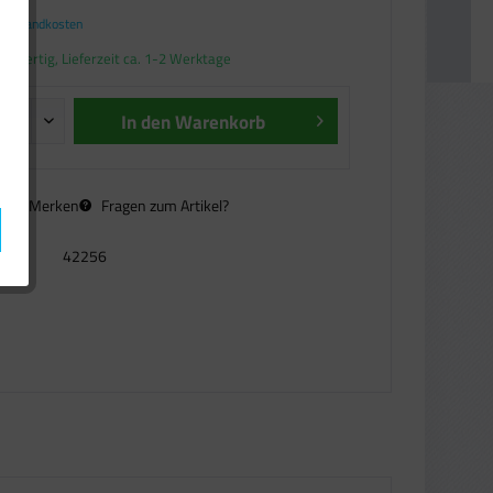
. Versandkosten
andfertig, Lieferzeit ca. 1-2 Werktage
In den
Warenkorb
n
Merken
Fragen zum Artikel?
42256