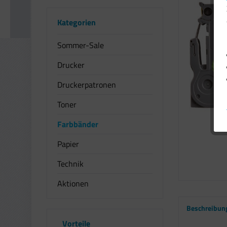
Kategorien
Sommer-Sale
Drucker
Druckerpatronen
Toner
Farbbänder
Papier
Technik
Aktionen
Beschreibun
Vorteile