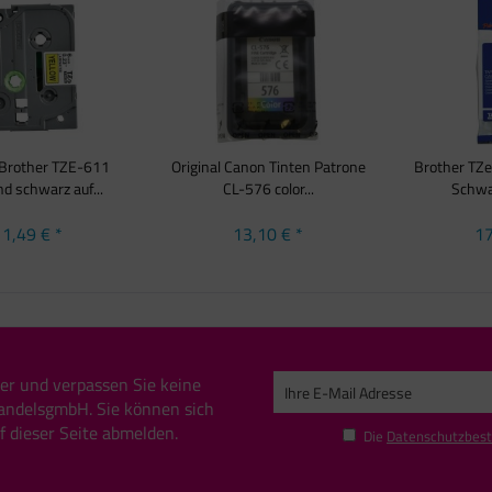
 Brother TZE-611
Original Canon Tinten Patrone
Brother TZe
d schwarz auf...
CL-576 color...
Schwar
1,49 € *
13,10 € *
17
er und verpassen Sie keine
andelsgmbH. Sie können sich
uf dieser Seite abmelden.
Die
Datenschutzbes