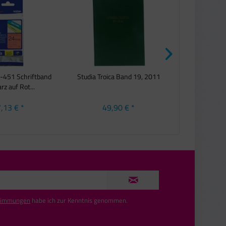
-451 Schriftband
Studia Troica Band 19, 2011
Origi
z auf Rot...
Reinigungspat
,13 € *
49,90 € *
18,
timmungen
habe ich zur Kenntnis genommen.