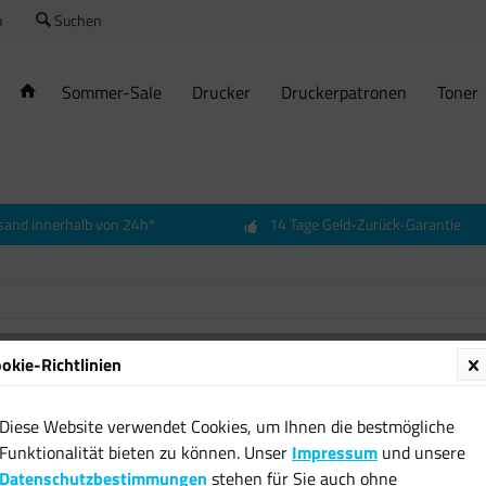
o
Suchen
Sommer-Sale
Drucker
Druckerpatronen
Toner
sand innerhalb von 24h*
14 Tage Geld-Zurück-Garantie
okie-Richtlinien
Origin
auf gel
Diese Website verwendet Cookies, um Ihnen die bestmögliche
220 25
Funktionalität bieten zu können. Unser
Impressum
und unsere
14,32 
Datenschutzbestimmungen
stehen für Sie auch ohne