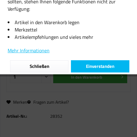
sollten, stehen Ihnen folgende Funktionen nicht zur
Verfügung:
4x Original Canon Tinten Patrone
CLI-8 4-farbig für IP 4200 5200
Artikel in den Warenkorb legen
6600 6700 MP 530
Merkzettel
Artikelempfehlungen und vieles mehr
40,33 € *
Mehr Informationen
inkl. MwSt.
zzgl. Versandkosten
Sofort versandfertig, Lieferzeit ca. 1-2 Werktage
Schließen
Einverstanden
In den
Warenkorb
Merken
Fragen zum Artikel?
Artikel-Nr.:
28352