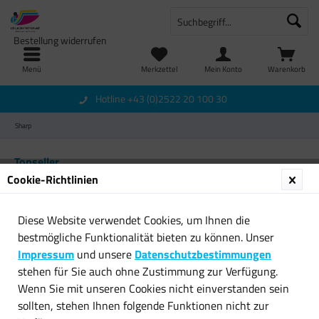
Bestellung widerrufen
Menü
Merkzettel
Mein Konto
Warenkorb
Hotline +43 (0)2522 20 100 30
Sharp
Topseller
Cookie-Richtlinien
Diese Website verwendet Cookies, um Ihnen die
bestmögliche Funktionalität bieten zu können. Unser
Impressum
und unsere
Datenschutzbestimmungen
stehen für Sie auch ohne Zustimmung zur Verfügung.
Wenn Sie mit unseren Cookies nicht einverstanden sein
Original Sharp Tintenpatrone
Original Sharp Tintenpatrone
sollten, stehen Ihnen folgende Funktionen nicht zur
AJ-T10C cyan für...
AJ-T10M magenta...