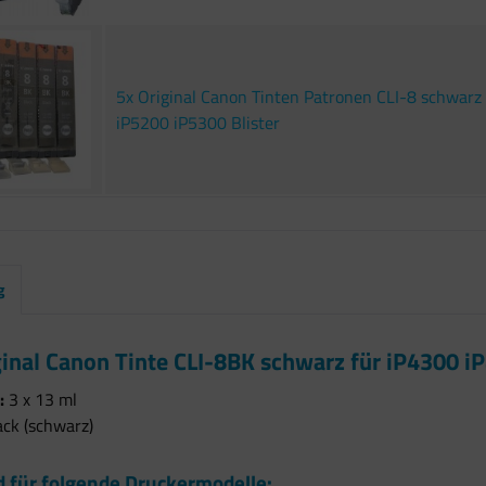
5x Original Canon Tinten Patronen CLI-8 schwarz
iP5200 iP5300 Blister
g
ginal Canon Tinte CLI-8BK schwarz für iP4300 i
:
3 x 13 ml
ack (schwarz)
 für folgende Druckermodelle: