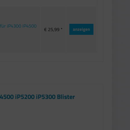
 für iP4300 iP4500
€ 25,99 *
anzeigen
P4500 iP5200 iP5300 Blister