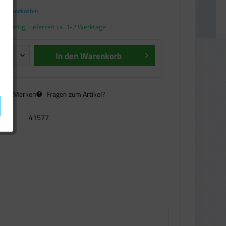
. Versandkosten
andfertig, Lieferzeit ca. 1-2 Werktage
In den
Warenkorb
n
Merken
Fragen zum Artikel?
41577