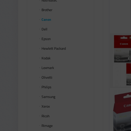
Nashuatec
Brother
Canon
Dell
Epson
Hewlett Packard
Kodak
Lexmark
Olivetti
Philips
Samsung
Xerox
Ricoh
Rimage