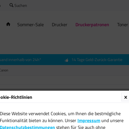
o
Suchen
Sommer-Sale
Drucker
Druckerpatronen
Toner
sand innerhalb von 24h*
14 Tage Geld-Zurück-Garantie
Canon
okie-Richtlinien
3x Orig
schwar
Diese Website verwendet Cookies, um Ihnen die bestmögliche
iP5200 
Funktionalität bieten zu können. Unser
Impressum
und unsere
17,13 
Datenschutzbestimmungen
stehen für Sie auch ohne