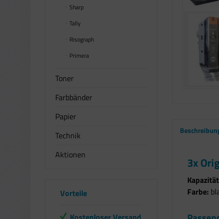
Sharp
Tally
Risograph
Primera
Toner
Farbbänder
Papier
Beschreibun
Technik
Aktionen
3x Ori
Kapazität
Farbe:
bl
Vorteile
Passend
Kostenloser Versand