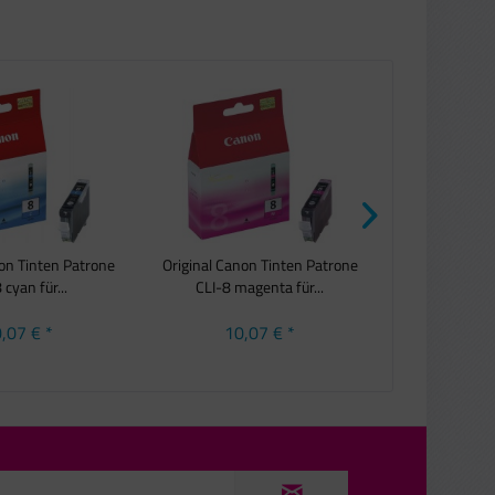
non Tinten Patrone
Original Canon Tinten Patrone
5x Original Ca
 cyan für...
CLI-8 magenta für...
PGI-5BK
,07 € *
10,07 € *
36,