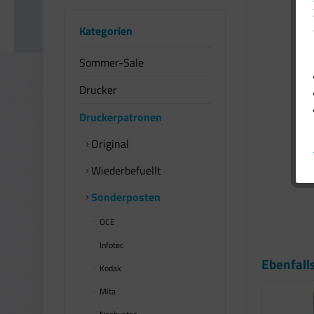
Kategorien
Sommer-Sale
Drucker
Druckerpatronen
Original
Wiederbefuellt
Sonderposten
OCE
Infotec
Ebenfall
Kodak
Mita