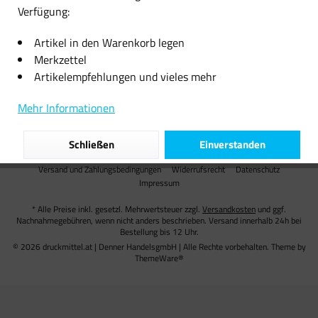
Verfügung:
Informationen
Artikel in den Warenkorb legen
Versand
Merkzettel
Artikelempfehlungen und vieles mehr
Unsere Zahlungsarten
Mehr Informationen
Partner
Schließen
Einverstanden
AGB
Cookie preferences
Über uns
Kontakt
Versand und Zahlungsbedingungen
Widerrufsrecht
Datenschutz
Impressum
* Alle Preise inkl. gesetzl. Mehrwertsteuer zzgl.
Versandkosten
und ggf.
Nachnahmegebühren, wenn nicht anders beschrieben. Versand innerhalb 24h bei
Bestellung bis 12 Uhr.
© 2026 druckmittel.at | Denner HandelsgmbH | Alle Rechte vorbehalten. Theme by
ThemeWare®