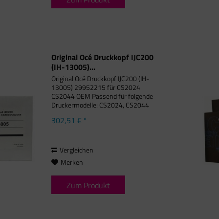
Original Océ Druckkopf IJC200
(IH-13005)...
Original Océ Druckkopf IJC200 (IH-
13005) 29952215 für CS2024
CS2044 OEM Passend für folgende
Druckermodelle: CS2024, CS2044
302,51 € *
Vergleichen
Merken
Zum Produkt