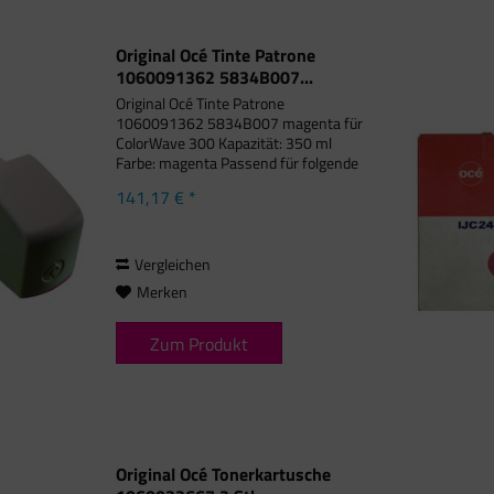
Original Océ Tinte Patrone
1060091362 5834B007...
Original Océ Tinte Patrone
1060091362 5834B007 magenta für
ColorWave 300 Kapazität: 350 ml
Farbe: magenta Passend für folgende
Druckermodelle: OCE ColorWave 300
141,17 € *
Vergleichen
Merken
Zum Produkt
Original Océ Tonerkartusche