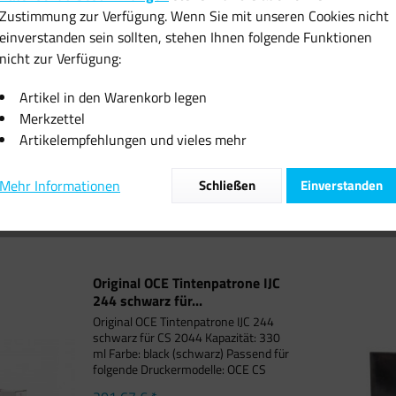
Zustimmung zur Verfügung. Wenn Sie mit unseren Cookies nicht
einverstanden sein sollten, stehen Ihnen folgende Funktionen
nicht zur Verfügung:
CE Tintenpatrone IJC
Original OCE Druckkopf Tinten
Original OCE
schwarz für...
Patrone TCS-400...
244 cy
Artikel in den Warenkorb legen
Merkzettel
01,67 € *
201,67 € *
15
Artikelempfehlungen und vieles mehr
Mehr Informationen
Schließen
Einverstanden
Original OCE Tintenpatrone IJC
244 schwarz für...
Original OCE Tintenpatrone IJC 244
schwarz für CS 2044 Kapazität: 330
ml Farbe: black (schwarz) Passend für
folgende Druckermodelle: OCE CS
2044