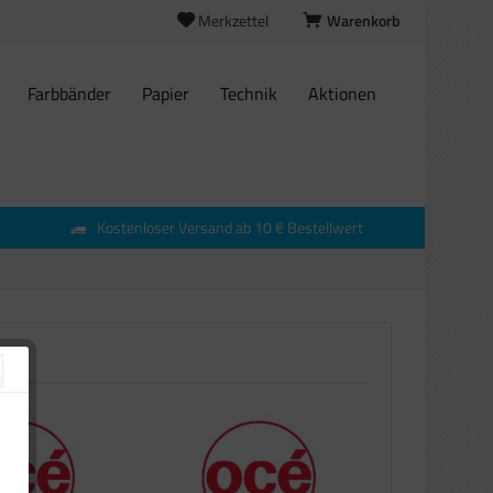
Merkzettel
Warenkorb
Farbbänder
Papier
Technik
Aktionen
Kostenloser Versand ab 10 € Bestellwert