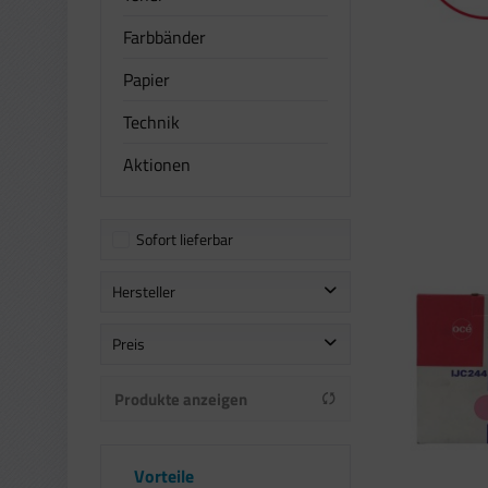
Farbbänder
Papier
Technik
Aktionen
Sofort lieferbar
Hersteller
OCE
Preis
Produkte anzeigen
von
bis
110,91 €
302,51 €
Vorteile