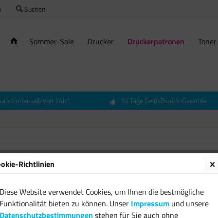
o
Suchen
Sommer-Sale
Drucker
Druckerpatronen
Toner
sand innerhalb von 24h*
14 Tage Geld-Zurück-Garantie
okie-Richtlinien
Diese Website verwendet Cookies, um Ihnen die bestmögliche
Funktionalität bieten zu können. Unser
Impressum
und unsere
Datenschutzbestimmungen
stehen für Sie auch ohne