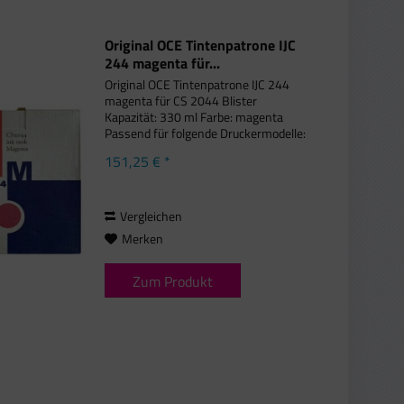
Original OCE Tintenpatrone IJC
244 magenta für...
Original OCE Tintenpatrone IJC 244
magenta für CS 2044 Blister
Kapazität: 330 ml Farbe: magenta
Passend für folgende Druckermodelle:
OCE CS 2044 Dieses Produkt wird
151,25 € *
mittels einfacher
Kunststoffverpackung geschützt
anstatt der gewohnten...
Vergleichen
Merken
Zum Produkt