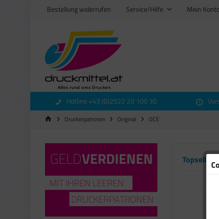
Bestellung widerrufen
Service/Hilfe
Mein Kont
Hotline +43 (0)2522 20 100 30
Ver
Druckerpatronen
Original
OCE
Topseller
Co