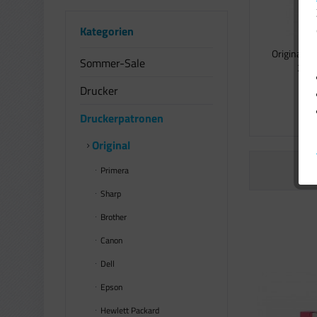
Kategorien
Original O
Sommer-Sale
244 
Drucker
2
Druckerpatronen
Original
Primera
Sharp
Brother
Canon
Dell
Epson
Hewlett Packard