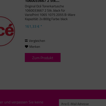
1060033667 2 Stk....
Original Océ Tonerkartusche
1060033667 2 Stk. black für
VarioPrint 1065 1075 2055 B-Ware
Kapazität: 2x 800g Farbe: black
Passend für folgende Druckermodelle:
161,33 € *
Océ VarioPrint 1055, Océ VarioPrint
1065, Océ VarioPrint 1075, Océ
VarioPrint...
Vergleichen
Merken
Zum Produkt
er und verpassen Sie keine