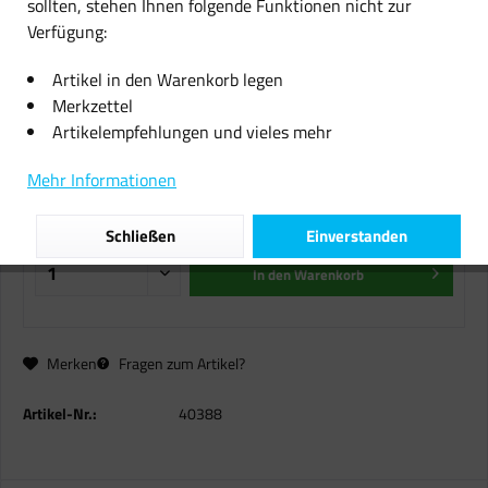
sollten, stehen Ihnen folgende Funktionen nicht zur
Verfügung:
Original Sharp Toner AR-202T
black für AR 162 164 M165 M207
Artikel in den Warenkorb legen
oV
Merkzettel
Artikelempfehlungen und vieles mehr
48,39 € *
Mehr Informationen
inkl. MwSt.
zzgl. Versandkosten
Sofort versandfertig, Lieferzeit ca. 1-2 Werktage
Schließen
Einverstanden
In den
Warenkorb
Merken
Fragen zum Artikel?
Artikel-Nr.:
40388