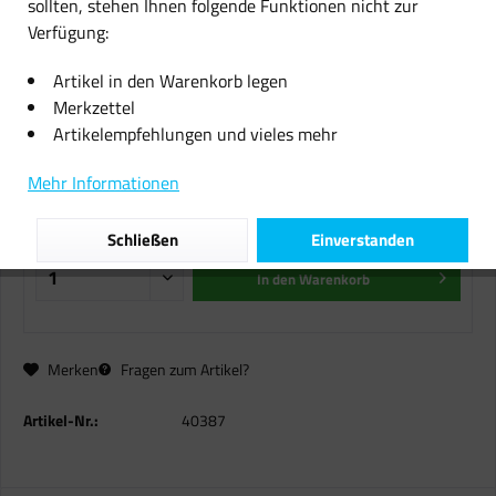
sollten, stehen Ihnen folgende Funktionen nicht zur
Verfügung:
Original Sharp Toner AR-202T
black für AR 162 164 M160 Series
Artikel in den Warenkorb legen
M165 M207 B-Ware
Merkzettel
Artikelempfehlungen und vieles mehr
102,85 € *
Mehr Informationen
inkl. MwSt.
zzgl. Versandkosten
Sofort versandfertig, Lieferzeit ca. 1-2 Werktage
Schließen
Einverstanden
In den
Warenkorb
Merken
Fragen zum Artikel?
Artikel-Nr.:
40387