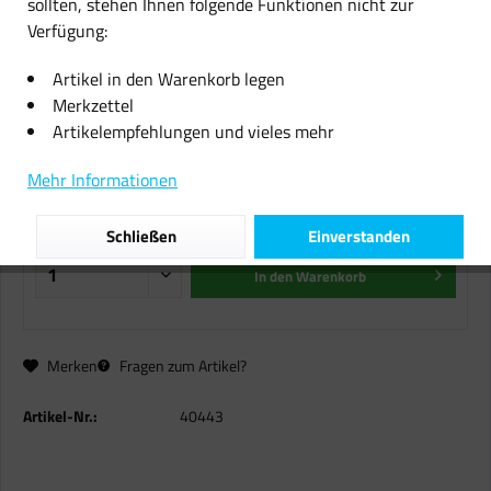
sollten, stehen Ihnen folgende Funktionen nicht zur
Verfügung:
2x Original Sharp Toner SF-226T
black für SF 2216 2220 2320 B-
Artikel in den Warenkorb legen
Ware
Merkzettel
Artikelempfehlungen und vieles mehr
21,76 € *
Mehr Informationen
inkl. MwSt.
zzgl. Versandkosten
Sofort versandfertig, Lieferzeit ca. 1-2 Werktage
Schließen
Einverstanden
In den
Warenkorb
Merken
Fragen zum Artikel?
Artikel-Nr.:
40443