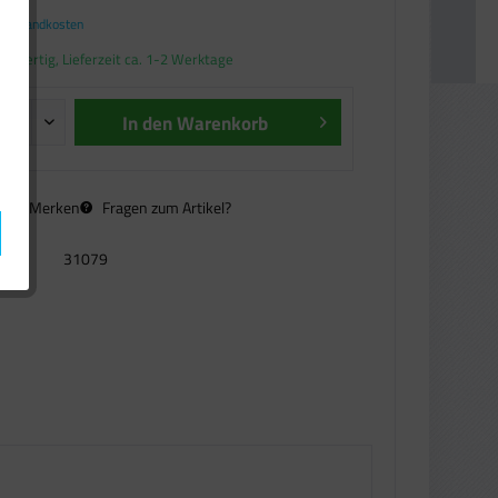
. Versandkosten
andfertig, Lieferzeit ca. 1-2 Werktage
In den
Warenkorb
n
Merken
Fragen zum Artikel?
31079