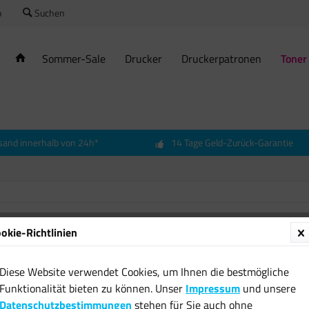
o
Suchen
Sommer-Sale
Drucker
Druckerpatronen
Toner
sand innerhalb von 24h*
14 Tage Geld-Zurück-Garantie
okie-Richtlinien
Origin
Entwic
Diese Website verwendet Cookies, um Ihnen die bestmögliche
magent
Funktionalität bieten zu können. Unser
Impressum
und unsere
14,61 
Datenschutzbestimmungen
stehen für Sie auch ohne