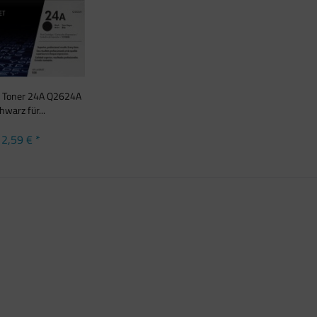
P Toner 24A Q2624A
hwarz für...
2,59 € *