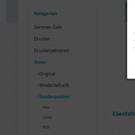
Kategorien
Sommer-Sale
Drucker
Druckerpatronen
Toner
Original
Wiederbefuellt
Sonderposten
Utax
Ebenfall
Lanier
OCE