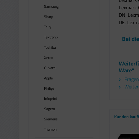
Lexmark 
Samsung
Lexmark 
DN, Lexm
Sharp
DE, Lexm
Tally
Tektronix
Bei di
Toshiba
Xerox
Weiterf
Olivetti
Ware"
Apple
Fragen
Weiter
Philips
Infoprint
Sagem
Kunden kauf
Siemens
Triumph