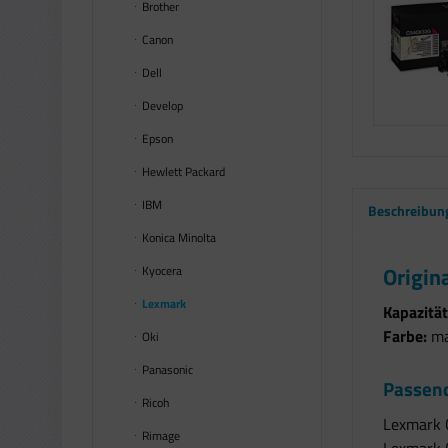
Brother
Canon
Dell
Develop
Epson
Hewlett Packard
IBM
Beschreibun
Konica Minolta
Origin
Kyocera
Lexmark
Kapazität
Farbe:
ma
Oki
Panasonic
Passend
Ricoh
Lexmark 
Rimage