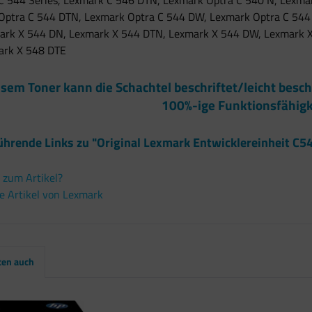
C 544 Series, Lexmark C 546 DTN, Lexmark Optra C 540 N, Lexma
Optra C 544 DTN, Lexmark Optra C 544 DW, Lexmark Optra C 544
ark X 544 DN, Lexmark X 544 DTN, Lexmark X 544 DW, Lexmark X
ark X 548 DTE
esem Toner kann die Schachtel beschriftet/leicht besch
100%-ige Funktionsfähigk
ührende Links zu "Original Lexmark Entwicklereinheit C
 zum Artikel?
e Artikel von Lexmark
ten auch