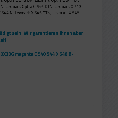
rk Optra C 543 DN, Lexmark Optra C 544 DN,
 N, Lexmark Optra C 546 DTN, Lexmark X 543
 544 N, Lexmark X 546 DTN, Lexmark X 548
ädigt sein. Wir garantieren Ihnen aber
eit.
540X33G magenta C 540 544 X 548 B-