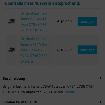
Ebenfalls Ihrer Auswahl entsprechend:
Original Lexmark
Toner C734A1CG
€ 10,99 *
anzeigen
cyan C734 C736
X734 X736 X738
Original Lexmark
Toner C734A1CG
cyan C734 C736
€ 10,00 *
anzeigen
X734 X736 X738
B-Ware
Beschreibung
Original Lexmark Toner C734A1CG cyan C734 C736 X734
X736 X738 oV Kapazität: 6.000 Seiten...
mehr
Kunden kauften auch