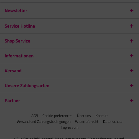
Newsletter
Service Hotline
Shop Service
Informationen
Versand
Unsere Zahlungsarten
Partner
AGB
Cookie preferences
Über uns
Kontakt
Versand und Zahlungsbedingungen
Widerrufsrecht
Datenschutz
Impressum
* Alle Preise inkl. gesetzl. Mehrwertsteuer zzgl.
Versandkosten
und ggf.