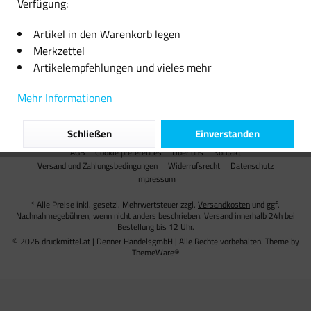
Verfügung:
Informationen
Artikel in den Warenkorb legen
Merkzettel
Versand
Artikelempfehlungen und vieles mehr
Unsere Zahlungsarten
Mehr Informationen
Partner
Schließen
Einverstanden
AGB
Cookie preferences
Über uns
Kontakt
Versand und Zahlungsbedingungen
Widerrufsrecht
Datenschutz
Impressum
* Alle Preise inkl. gesetzl. Mehrwertsteuer zzgl.
Versandkosten
und ggf.
Nachnahmegebühren, wenn nicht anders beschrieben. Versand innerhalb 24h bei
Bestellung bis 12 Uhr.
© 2026 druckmittel.at | Denner HandelsgmbH | Alle Rechte vorbehalten. Theme by
ThemeWare®