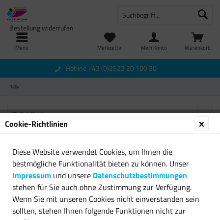
Bestellung widerrufen
Menü
Merkzettel
Mein Konto
Warenkorb
Hotline +43 (0)2522 20 100 30
Tally
Cookie-Richtlinien
Diese Website verwendet Cookies, um Ihnen die
Newsletter
bestmögliche Funktionalität bieten zu können. Unser
Impressum
und unsere
Datenschutzbestimmungen
Service Hotline
stehen für Sie auch ohne Zustimmung zur Verfügung.
Wenn Sie mit unseren Cookies nicht einverstanden sein
Shop Service
sollten, stehen Ihnen folgende Funktionen nicht zur