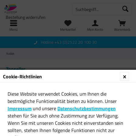
Bestellung widerrufen
Menü
Merkzettel
Mein Konto
Warenkorb
Hotline +43 (0)2522 20 100 30
Kodak
Topseller
Cookie-Richtlinien
Diese Website verwendet Cookies, um Ihnen die
bestmögliche Funktionalität bieten zu können. Unser
Impressum
und unsere
Datenschutzbestimmungen
stehen für Sie auch ohne Zustimmung zur Verfügung.
Wenn Sie mit unseren Cookies nicht einverstanden sein
Original Kodak Tinten Patrone
Original Kodak Tinte 10 XL BK
sollten, stehen Ihnen folgende Funktionen nicht zur
10C (3949930)...
(4K0036) für 5300...