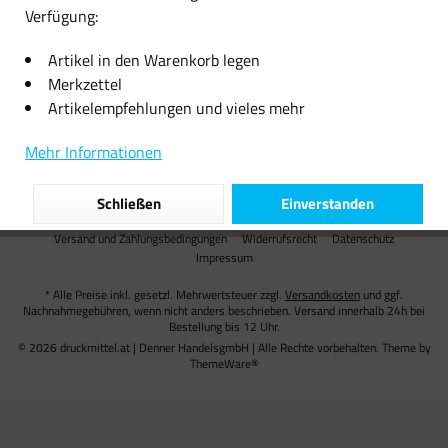
Verfügung:
Informationen
Artikel in den Warenkorb legen
Versand
Merkzettel
Artikelempfehlungen und vieles mehr
Unsere Zahlungsarten
Mehr Informationen
Partner
Schließen
Einverstanden
AGB
Cookie preferences
Über uns
Kontakt
Versand und Zahlungsbedingungen
Widerrufsrecht
Datenschutz
Impressum
* Alle Preise inkl. gesetzl. Mehrwertsteuer zzgl.
Versandkosten
und ggf.
Nachnahmegebühren, wenn nicht anders beschrieben. Versand innerhalb 24h bei
Bestellung bis 12 Uhr.
© 2026 druckmittel.at | Denner HandelsgmbH | Alle Rechte vorbehalten. Theme by
ThemeWare®