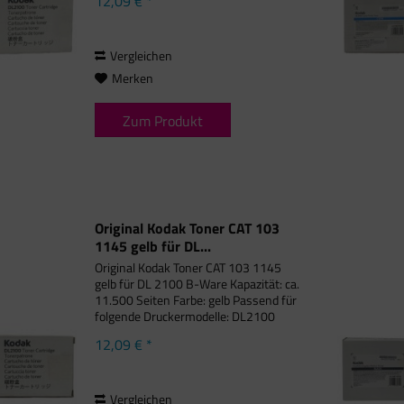
12,09 € *
Printer Bei diesem Toner kann die
Schachtel beschriftet/leicht
beschädigt sein....
Vergleichen
Merken
Zum Produkt
Original Kodak Toner CAT 103
1145 gelb für DL...
Original Kodak Toner CAT 103 1145
gelb für DL 2100 B-Ware Kapazität: ca.
11.500 Seiten Farbe: gelb Passend für
folgende Druckermodelle: DL2100
Duplex Printer Bei diesem Toner kann
12,09 € *
die Schachtel beschriftet/leicht
beschädigt sein. Wir...
Vergleichen