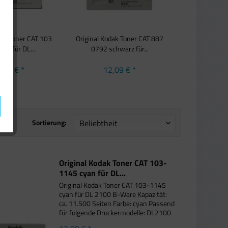
dak Toner CAT 103
Original Kodak Toner CAT 887
elb für DL...
0792 schwarz für...
,09 € *
12,09 € *
Sortierung:
Original Kodak Toner CAT 103-
1145 cyan für DL...
Original Kodak Toner CAT 103-1145
cyan für DL 2100 B-Ware Kapazität:
ca. 11.500 Seiten Farbe: cyan Passend
für folgende Druckermodelle: DL2100
Duplex Printer Bei diesem Toner kann