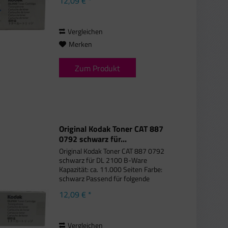
12,09 € *
die Schachtel beschriftet/leicht
beschädigt sein. Wir...
Vergleichen
Merken
Zum Produkt
Original Kodak Toner CAT 887
0792 schwarz für...
Original Kodak Toner CAT 887 0792
schwarz für DL 2100 B-Ware
Kapazität: ca. 11.000 Seiten Farbe:
schwarz Passend für folgende
Druckermodelle: DL2100 Duplex
12,09 € *
Printer Bei diesem Toner kann die
Schachtel beschriftet/leicht
beschädigt sein....
Vergleichen