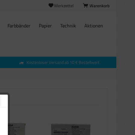
Merkzettel
Warenkorb
Farbbänder
Papier
Technik
Aktionen
Kostenloser Versand ab 10 € Bestellwert