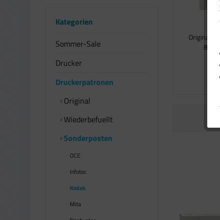
Kategorien
Original K
Sommer-Sale
8542 
Drucker
1
Druckerpatronen
Original
Wiederbefuellt
Sonderposten
OCE
Infotec
Kodak
Mita