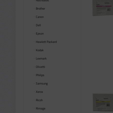
Nashuatec
Brother
Canon
Dell
Epson
Hewlett Packard
Kodak
Lexmark
Olivetti
Philips
Samsung
Xerox
Ricoh
Rimage