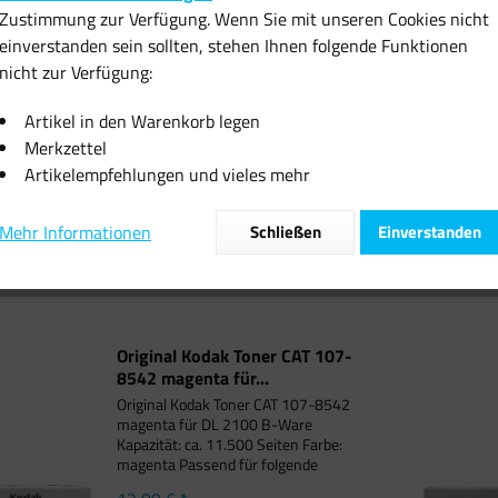
Zustimmung zur Verfügung. Wenn Sie mit unseren Cookies nicht
einverstanden sein sollten, stehen Ihnen folgende Funktionen
nicht zur Verfügung:
odak Toner CAT 107-
Original Kodak Toner CAT 103-
Original Ko
magenta für...
1145 cyan für DL...
1145 g
Artikel in den Warenkorb legen
Merkzettel
2,09 € *
12,09 € *
12
Artikelempfehlungen und vieles mehr
Mehr Informationen
Schließen
Einverstanden
Original Kodak Toner CAT 107-
8542 magenta für...
Original Kodak Toner CAT 107-8542
magenta für DL 2100 B-Ware
Kapazität: ca. 11.500 Seiten Farbe:
magenta Passend für folgende
Druckermodelle: DL2100 Duplex