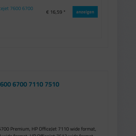
icejet 7600 6700
€ 16,59 *
anzeigen
 6600 6700 7110 7510
t 6700 Premium, HP OfficeJet 7110 wide format,