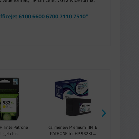
0 wide format, HP OfficeJet 7612 wide format
OfficeJet 6100 6600 6700 7110 7510"
HP Tinte Patrone
callmenew Premium TINTE
Original HP T
 gelb für...
PATRONE für HP 932XL...
XL ge