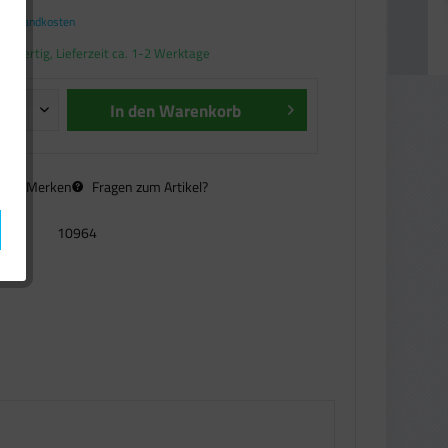
. Versandkosten
andfertig, Lieferzeit ca. 1-2 Werktage
In den
Warenkorb
n
Merken
Fragen zum Artikel?
10964