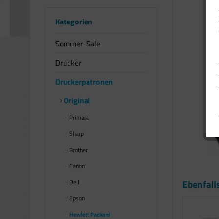
Kategorien
Sommer-Sale
Drucker
Druckerpatronen
Original
Primera
Sharp
Brother
Canon
Ebenfall
Dell
Epson
Hewlett Packard