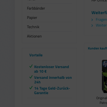
HP Office
Farbbänder
Weiterf
Papier
Fragen
Weitere
Technik
Aktionen
Kunden kauf
Vorteile
Kostenloser Versand
ab 10 €
Versand innerhalb von
24h
14 Tage Geld-Zurück-
Garantie
Origina
Patro