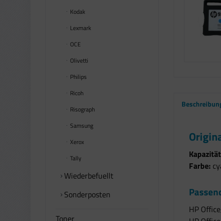
Kodak
Lexmark
OCE
Olivetti
Philips
Ricoh
Beschreibun
Risograph
Samsung
Origin
Xerox
Kapazität
Tally
Farbe:
cy
Wiederbefuellt
Passend
Sonderposten
HP Office
Toner