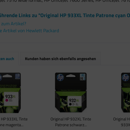
Jet 7510 wide format, HP OfficeJet 7600 Series, HP OfficeJet 761
ührende Links zu "Original HP 933XL Tinte Patrone cyan 
 zum Artikel?
 Artikel von Hewlett Packard
ten auch
Kunden haben sich ebenfalls angesehen
l HP 933XL Tinte
Original HP 932XL Tinte
Original 
ne magenta...
Patrone schwarz...
933XL