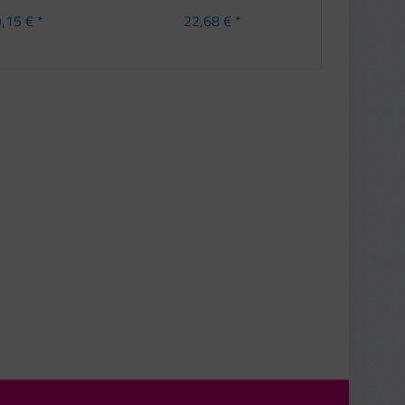
,15 € *
22,68 € *
20,