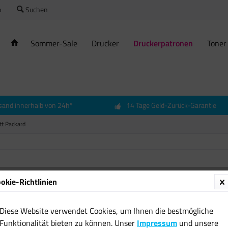
o
Suchen
Sommer-Sale
Drucker
Druckerpatronen
Toner
sand innerhalb von 24h*
14 Tage Geld-Zurück-Garantie
tt Packard
Origina
okie-Richtlinien
cyan O
7110 7
Diese Website verwendet Cookies, um Ihnen die bestmögliche
16,63 
Funktionalität bieten zu können. Unser
Impressum
und unsere