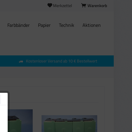
Merkzettel
Warenkorb
Farbbänder
Papier
Technik
Aktionen
Kostenloser Versand ab 10 € Bestellwert