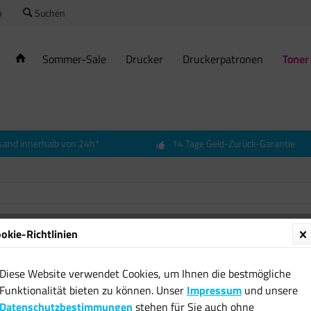
o
Suchen
Sommer-Sale
Drucker
Druckerpatronen
Toner
sand innerhalb von 24h*
14 Tage Geld-Zurück-Garantie
okie-Richtlinien
Diese Website verwendet Cookies, um Ihnen die bestmögliche
Funktionalität bieten zu können. Unser
Impressum
und unsere
Datenschutzbestimmungen
stehen für Sie auch ohne