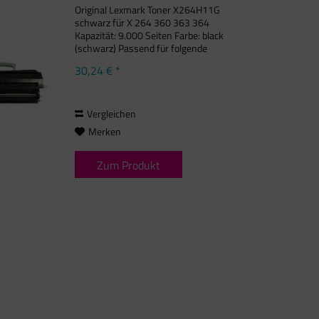
Original Lexmark Toner X264H11G
schwarz für X 264 360 363 364
Kapazität: 9.000 Seiten Farbe: black
(schwarz) Passend für folgende
Druckermodelle: Lexmark X 264 DN,
30,24 € *
Lexmark X 360 Series, Lexmark X 363
DN, Lexmark X 364 DN, Lexmark X
364...
Vergleichen
Merken
Zum Produkt