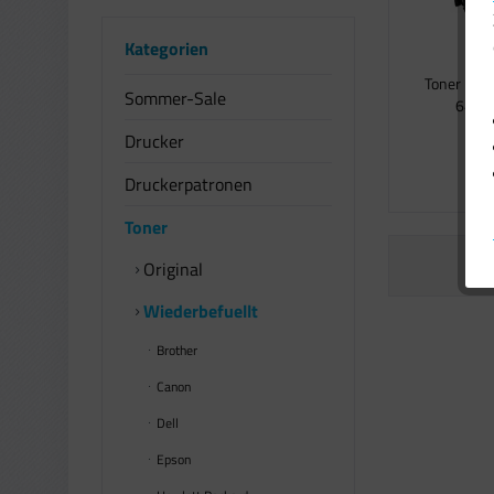
Kategorien
Toner komp
Sommer-Sale
64016
Drucker
2
Druckerpatronen
Toner
Original
Wiederbefuellt
Brother
Canon
Dell
Epson