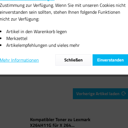
Zustimmung zur Verfügung. Wenn Sie mit unseren Cookies nicht
einverstanden sein sollten, stehen Ihnen folgende Funktionen
nicht zur Verfügung:
atibel für Lexmark
Lexmark C-540 (C540H2YG) YE
Lexmark C
HE Schwarz...
Reman
MG
Artikel in den Warenkorb legen
Merkzettel
6,21 € *
70,59 € *
75
Artikelempfehlungen und vieles mehr
Mehr Informationen
Schließen
Einverstanden
Vorherige Artikel laden
Kompatibler Toner zu Lexmark
X264H11G für X 264...