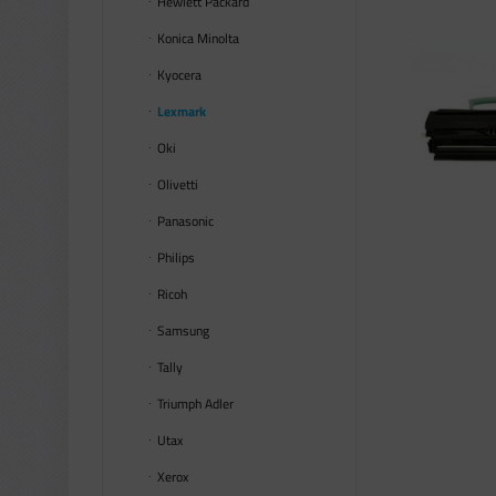
Hewlett Packard
Konica Minolta
Kyocera
Lexmark
Oki
Olivetti
Panasonic
Philips
Ricoh
Samsung
Tally
Triumph Adler
Utax
Xerox