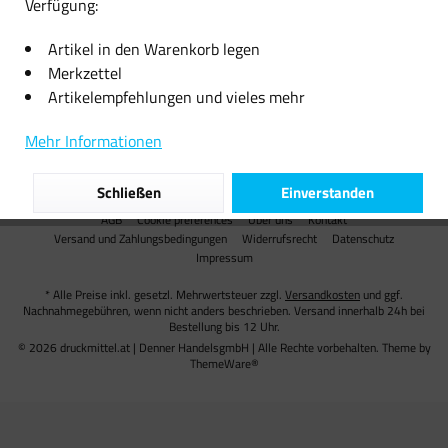
Verfügung:
Informationen
Artikel in den Warenkorb legen
Merkzettel
Versand
Artikelempfehlungen und vieles mehr
Unsere Zahlungsarten
Mehr Informationen
Partner
Schließen
Einverstanden
AGB
Cookie preferences
Über uns
Kontakt
Versand und Zahlungsbedingungen
Widerrufsrecht
Datenschutz
Impressum
* Alle Preise inkl. gesetzl. Mehrwertsteuer zzgl.
Versandkosten
und ggf.
Nachnahmegebühren, wenn nicht anders beschrieben. Versand innerhalb 24h bei
Bestellung bis 12 Uhr.
© 2026 druckmittel.at | Denner HandelsgmbH | Alle Rechte vorbehalten. Theme by
ThemeWare®