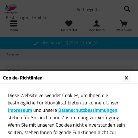
Bestellung widerrufen
Menü
Merkzettel
Mein Konto
Warenkorb
Hotline +43 (0)2522 20 100 30
Panasonic
Cookie-Richtlinien
Diese Website verwendet Cookies, um Ihnen die
Newsletter
bestmögliche Funktionalität bieten zu können. Unser
Impressum
und unsere
Datenschutzbestimmungen
Service Hotline
stehen für Sie auch ohne Zustimmung zur Verfügung.
Wenn Sie mit unseren Cookies nicht einverstanden sein
Shop Service
sollten, stehen Ihnen folgende Funktionen nicht zur