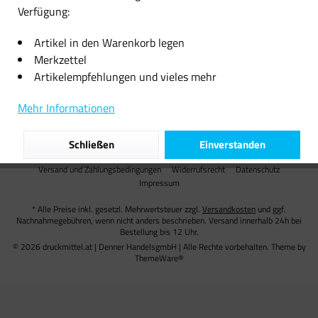
Verfügung:
Informationen
Artikel in den Warenkorb legen
Versand
Merkzettel
Artikelempfehlungen und vieles mehr
Unsere Zahlungsarten
Mehr Informationen
Partner
Schließen
Einverstanden
AGB
Cookie preferences
Über uns
Kontakt
Versand und Zahlungsbedingungen
Widerrufsrecht
Datenschutz
Impressum
* Alle Preise inkl. gesetzl. Mehrwertsteuer zzgl.
Versandkosten
und ggf.
Nachnahmegebühren, wenn nicht anders beschrieben. Versand innerhalb 24h bei
Bestellung bis 12 Uhr.
© 2026 druckmittel.at | Denner HandelsgmbH | Alle Rechte vorbehalten. Theme by
ThemeWare®