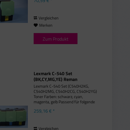
70,59 € *
DN, Lexmark C 544 DTN, Lexmark C
544 DW, Lexmark C 544 N, Lexmark C
544 Series,...
Vergleichen
Merken
Zum Produkt
Lexmark C-540 Set
(BK,CY,MG,YE) Reman
Lexmark C-540 Set (C540H2KG,
C540H2MG, C540H2CG, C540H2YG)
Toner Farben: schwarz, cyan,
magenta, gelb Passend für folgende
Druckemodelle: Lexmark C 540 N,
259,16 € *
Lexmark C 543 DN, Lexmark C 544
DN, Lexmark C 544 DTN, Lexmark C
544 DW, Lexmark C...
Vergleichen