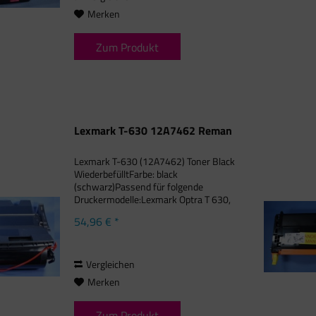
Merken
Zum Produkt
Lexmark T-630 12A7462 Reman
Lexmark T-630 (12A7462) Toner Black
WiederbefülltFarbe: black
(schwarz)Passend für folgende
Druckermodelle:Lexmark Optra T 630,
Lexmark Optra T 630 DN, Lexmark
54,96 € *
Optra T 630 N, Lexmark Optra T 630 N
VE, Lexmark Optra T 630 VE,
Lexmark...
Vergleichen
Merken
Zum Produkt