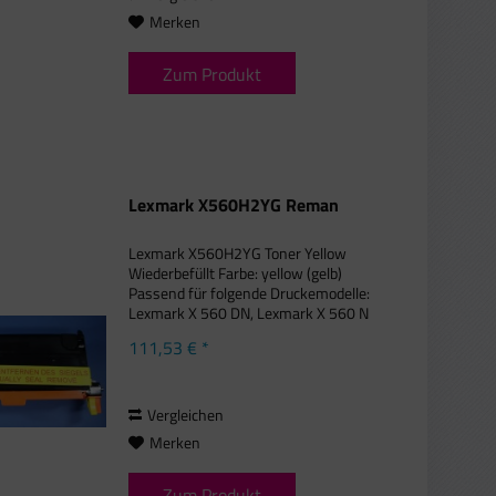
Merken
Zum Produkt
Lexmark X560H2YG Reman
Lexmark X560H2YG Toner Yellow
Wiederbefüllt Farbe: yellow (gelb)
Passend für folgende Druckemodelle:
Lexmark X 560 DN, Lexmark X 560 N
Für unsere wiederbefüllten Toner
111,53 € *
verwenden wir originales Leergut, das
in Europa professionell...
Vergleichen
Merken
Zum Produkt