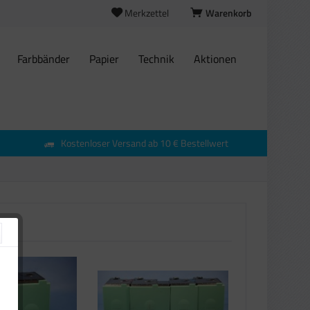
Merkzettel
Warenkorb
Farbbänder
Papier
Technik
Aktionen
Kostenloser Versand ab 10 € Bestellwert