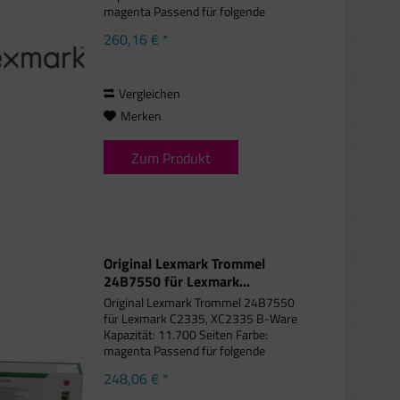
magenta Passend für folgende
Druckermodelle: Lexmark CS 431 dw,
260,16 € *
Lexmark CX 431 adw Bei diesem
Toner kann die Schachtel...
Vergleichen
Merken
Zum Produkt
Original Lexmark Trommel
24B7550 für Lexmark...
Original Lexmark Trommel 24B7550
für Lexmark C2335, XC2335 B-Ware
Kapazität: 11.700 Seiten Farbe:
magenta Passend für folgende
Druckermodelle: C 2335, XC2335 Die
248,06 € *
Originale Lexmark Trommel wird in
einer neutralen Schachtel...