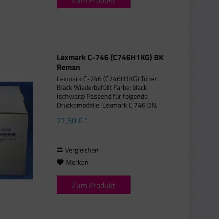
Lexmark C-746 (C746H1KG) BK
Reman
Lexmark C-746 (C746H1KG) Toner
Black Wiederbefüllt Farbe: black
(schwarz) Passend für folgende
Druckemodelle: Lexmark C 746 DN,
Lexmark C 746 DTN, Lexmark C 746 N,
71,50 € *
Lexmark C 746 Series, Lexmark C 748
DE, Lexmark C 748 DTE, Lexmark C
748...
Vergleichen
Merken
Zum Produkt