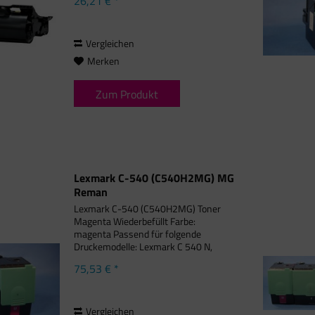
26,21 € *
T640, Lexmark T640DN, Lexmark
T640DTN, Lexmark T640N, Lexmark...
Vergleichen
Merken
Zum Produkt
Lexmark C-540 (C540H2MG) MG
Reman
Lexmark C-540 (C540H2MG) Toner
Magenta Wiederbefüllt Farbe:
magenta Passend für folgende
Druckemodelle: Lexmark C 540 N,
Lexmark C 543 DN, Lexmark C 544
75,53 € *
DN, Lexmark C 544 DTN, Lexmark C
544 DW, Lexmark C 544 N, Lexmark C
544 Series,...
Vergleichen