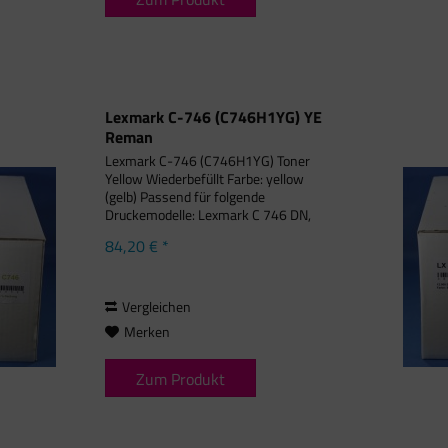
Lexmark C-746 (C746H1YG) YE
Reman
Lexmark C-746 (C746H1YG) Toner
Yellow Wiederbefüllt Farbe: yellow
(gelb) Passend für folgende
Druckemodelle: Lexmark C 746 DN,
Lexmark C 746 DTN, Lexmark C 746 N,
84,20 € *
Lexmark C 746 Series, Lexmark C 748
DE, Lexmark C 748 DTE, Lexmark C
748...
Vergleichen
Merken
Zum Produkt