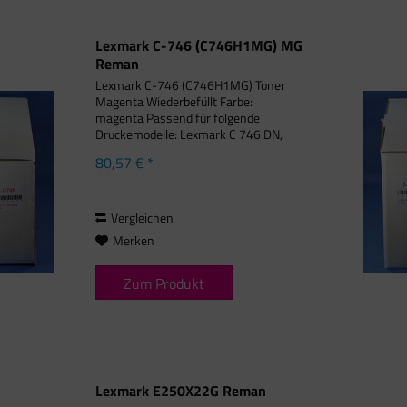
Lexmark C-746 (C746H1MG) MG
Reman
Lexmark C-746 (C746H1MG) Toner
Magenta Wiederbefüllt Farbe:
magenta Passend für folgende
Druckemodelle: Lexmark C 746 DN,
Lexmark C 746 DTN, Lexmark C 746 N,
80,57 € *
Lexmark C 746 Series, Lexmark C 748
DE, Lexmark C 748 DTE, Lexmark C
748 E,...
Vergleichen
Merken
Zum Produkt
Lexmark E250X22G Reman