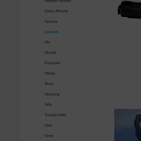
Hewlett Packard
Konica Minolta
Kyocera
Lexmark
Oki
Olivetti
Panasonic
Philips
Ricoh
Samsung
Tally
Triumph Adler
Utax
Xerox