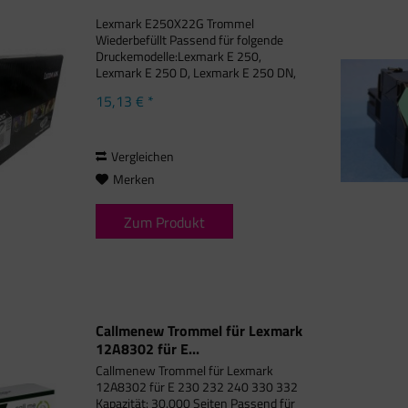
Lexmark E250X22G Trommel
Wiederbefüllt Passend für folgende
Druckemodelle:Lexmark E 250,
Lexmark E 250 D, Lexmark E 250 DN,
Lexmark E 250 N, Lexmark E 250
15,13 € *
Series, Lexmark E 350, Lexmark E 350
D, Lexmark E 350 DN, Lexmark E 350
Series,...
Vergleichen
Merken
Zum Produkt
Callmenew Trommel für Lexmark
12A8302 für E...
Callmenew Trommel für Lexmark
12A8302 für E 230 232 240 330 332
Kapazität: 30.000 Seiten Passend für