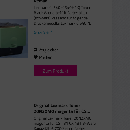
Reman
Lexmark C-540 (C540H2K) Toner
Black Wiederbefüllt Farbe: black
(schwarz) Passend für folgende
Druckemodelle: Lexmark C 540 N,
Lexmark C 543 DN, Lexmark C 544
66,45 € *
DN, Lexmark C 544 DTN, Lexmark C
544 DW, Lexmark C 544 N, Lexmark C
544 Series,...
Vergleichen
Merken
Zum Produkt
Original Lexmark Toner
20N2XM0 magenta für CS...
Original Lexmark Toner 20N2XM0
magenta für CS 431 CX 431 B-Ware
Kapazität: 6.700 Seiten Farbe: