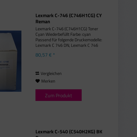
Lexmark C-746 (C746H1CG) CY
Reman
Lexmark C-746 (C746H1CG) Toner
Cyan Wiederbefüllt Farbe: cyan
Passend für folgende Druckemodelle:
Lexmark C 746 DN, Lexmark C 746
DTN, Lexmark C 746 N, Lexmark C 746
80,57 € *
Series, Lexmark C 748 DE, Lexmark C
748 DTE, Lexmark C 748 E, Lexmark
C...
Vergleichen
Merken
Zum Produkt
Lexmark C-540 (C540H2KG) BK