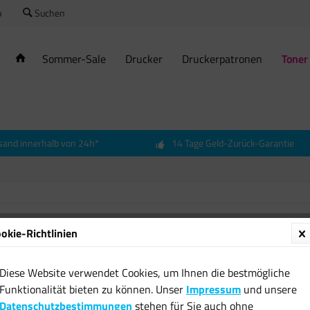
o
Suchen
Sommer-Sale
Drucker
Druckerpatronen
Toner
sand innerhalb von 24h*
14 Tage Geld-Zurück-Garantie
okie-Richtlinien
Diese Website verwendet Cookies, um Ihnen die bestmögliche
Funktionalität bieten zu können. Unser
Impressum
und unsere
Datenschutzbestimmungen
stehen für Sie auch ohne