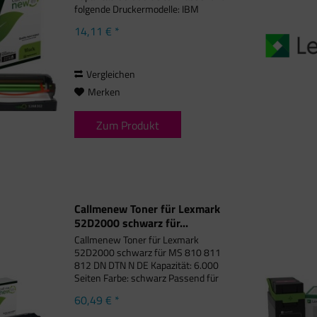
folgende Druckermodelle: IBM
Infoprint 1412, IBM Infoprint 1412 N,
14,11 € *
IBM Infoprint 1512, IBM Infoprint
1512 N, Lexmark E 230,...
Vergleichen
Merken
Zum Produkt
Callmenew Toner für Lexmark
52D2000 schwarz für...
Callmenew Toner für Lexmark
52D2000 schwarz für MS 810 811
812 DN DTN N DE Kapazität: 6.000
Seiten Farbe: schwarz Passend für
folgende Druckermodelle: Lexmark MS
60,49 € *
810, Lexmark MS 810 DE, Lexmark
MS 810 DN, Lexmark MS 810 DTN,...