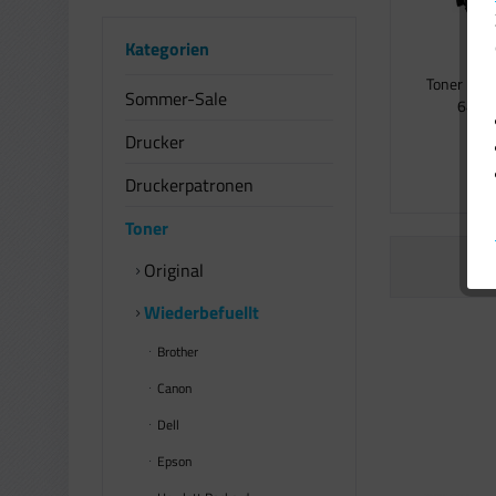
Kategorien
Toner komp
Sommer-Sale
64016
Drucker
2
Druckerpatronen
Toner
Original
Wiederbefuellt
Brother
Canon
Dell
Epson