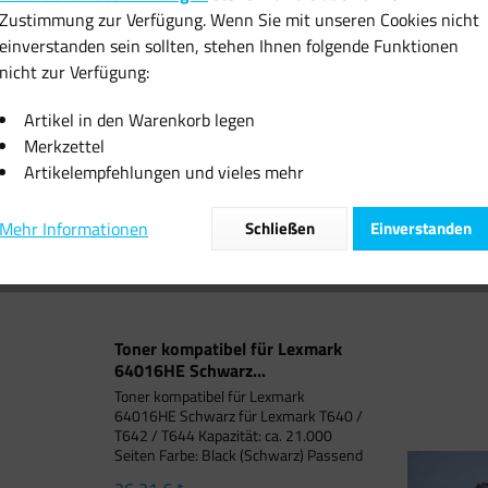
Zustimmung zur Verfügung. Wenn Sie mit unseren Cookies nicht
einverstanden sein sollten, stehen Ihnen folgende Funktionen
nicht zur Verfügung:
atibel für Lexmark
Lexmark C-540 (C540H2YG) YE
Lexmark C
HE Schwarz...
Reman
MG
Artikel in den Warenkorb legen
Merkzettel
6,21 € *
70,59 € *
75
Artikelempfehlungen und vieles mehr
Mehr Informationen
Schließen
Einverstanden
Toner kompatibel für Lexmark
64016HE Schwarz...
Toner kompatibel für Lexmark
64016HE Schwarz für Lexmark T640 /
T642 / T644 Kapazität: ca. 21.000
Seiten Farbe: Black (Schwarz) Passend
für folgende Druckermodelle: Lexmark