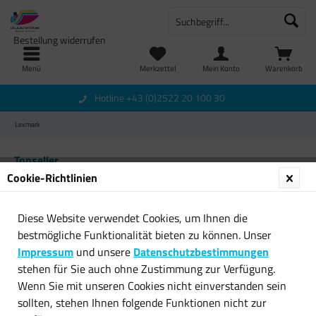
Bestellung widerrufen
Menü
Merkzettel
Mein Konto
Warenkorb
Hotline +43 (0)2522 20 100 30
Lexmark
Topseller
Cookie-Richtlinien
Diese Website verwendet Cookies, um Ihnen die
bestmögliche Funktionalität bieten zu können. Unser
Impressum
und unsere
Datenschutzbestimmungen
stehen für Sie auch ohne Zustimmung zur Verfügung.
Wenn Sie mit unseren Cookies nicht einverstanden sein
Toner kompatibel für Lexmark
Lexmark C-540 (C540H2YG)
sollten, stehen Ihnen folgende Funktionen nicht zur
64016HE Schwarz...
YE Reman