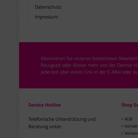
Datenschutz
Impressum
Abonnieren Sie unseren kostenlosen Newslett
Neuigkeit oder Aktion mehr von der Denner H
jederzeit über einen Link in der E-Mail oder a
Service Hotline
Shop Se
Telefonische Unterstützung und
AGB
Beratung unter:
Kontak
Versan