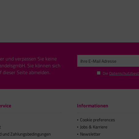
er und verpassen Sie keine
andelsgmbH. Sie können sich
uf dieser Seite abmelden.
Die
Datenschutzbes
rvice
Informationen
Cookie preferences
t
Jobs & Karriere
d und Zahlungsbedingungen
Newsletter