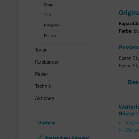
Sharp
Origin
Tally
Kapazität
Risograph
Farbe:
bl
Primera
Passend
Toner
Epson Sty
Farbbänder
Epson St
Papier
Dies
Technik
Aktionen
Weiterf
Blister"
Fragen
Vorteile
Weiter
Kostenloser Versand