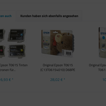
ten auch
Kunden haben sich ebenfalls angesehen
l Epson T0615 Tinten
Original Epson T0615
Original Ep
ronen für...
(C13T06154010) D68PE
T0612
D88PE...
6,93 € *
28,02 € *
10