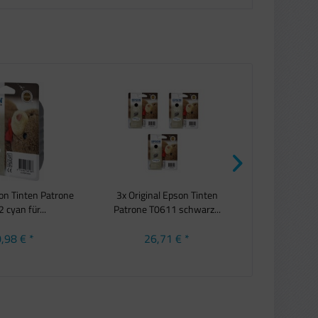
son Tinten Patrone
3x Original Epson Tinten
Original Epso
 cyan für...
Patrone T0611 schwarz...
T0613 ma
,98 € *
26,71 € *
9,3