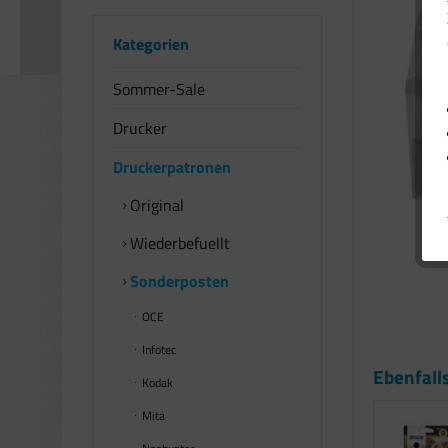
Kategorien
Sommer-Sale
Drucker
Druckerpatronen
Original
Wiederbefuellt
Sonderposten
OCE
Infotec
Ebenfall
Kodak
Mita