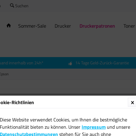
o
Suchen
Sommer-Sale
Drucker
Druckerpatronen
Toner
sand innerhalb von 24h*
14 Tage Geld-Zurück-Garantie
Epson
okie-Richtlinien
Origina
T0611 
Diese Website verwendet Cookies, um Ihnen die bestmögliche
3800 4
Funktionalität bieten zu können. Unser
Impressum
und unsere
12,09 
Datenschutzbestimmungen
stehen für Sie auch ohne