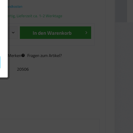
. Versandkosten
andfertig, Lieferzeit ca. 1-2 Werktage
In den
Warenkorb
n
Merken
Fragen zum Artikel?
20506