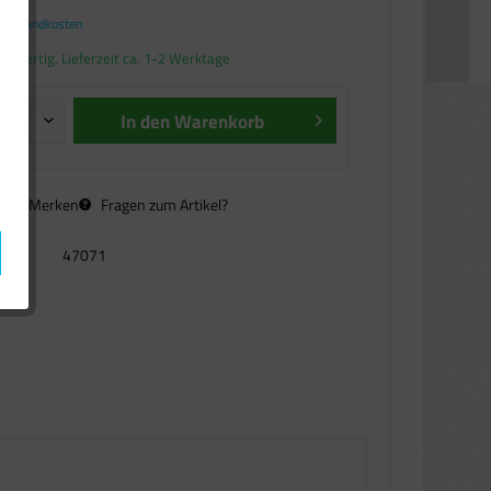
. Versandkosten
andfertig, Lieferzeit ca. 1-2 Werktage
In den
Warenkorb
n
Merken
Fragen zum Artikel?
47071