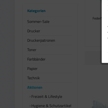
Kategorien
Federflüge
Sommer-Sale
Wei
Drucker
1
Druckerpatronen
Toner
Farbbänder
Papier
Technik
Aktionen
Freizeit & Lifestyle
Hygiene & Schutzartikel