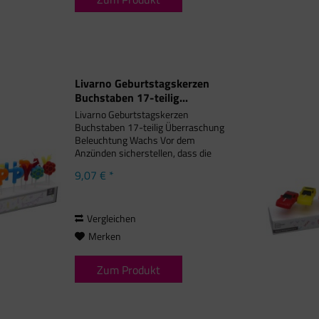
Livarno Geburtstagskerzen
Buchstaben 17-teilig...
Livarno Geburtstagskerzen
Buchstaben 17-teilig Überraschung
Beleuchtung Wachs Vor dem
Anzünden sicherstellen, dass die
Kerzen gerade und sicher stehen.
9,07 € *
Kerzen können tropfen. Kerzen und
heruntergetropftes vor dem Konsum
von Backware...
Vergleichen
Merken
Zum Produkt