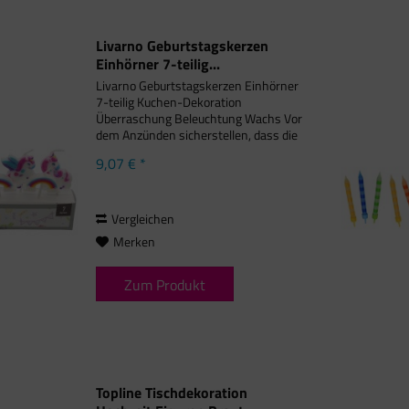
Livarno Geburtstagskerzen
Einhörner 7-teilig...
Livarno Geburtstagskerzen Einhörner
7-teilig Kuchen-Dekoration
Überraschung Beleuchtung Wachs Vor
dem Anzünden sicherstellen, dass die
Kerzen gerade und sicher stehen.
9,07 € *
Kerzen können tropfen. Kerzen und
heruntergetropftes vor dem Konsum...
Vergleichen
Merken
Zum Produkt
Topline Tischdekoration