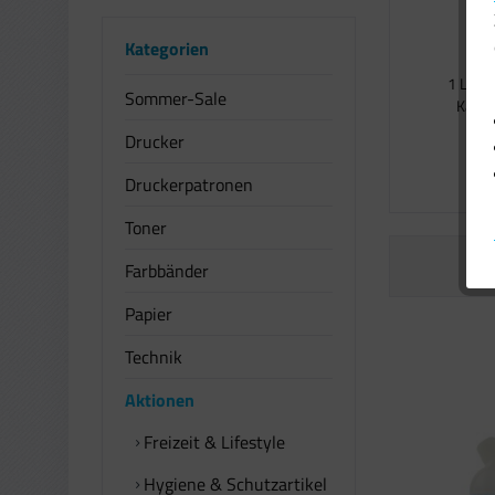
Kategorien
1 Liter
Sommer-Sale
Kalkst
Drucker
2
Druckerpatronen
Toner
Farbbänder
Papier
Technik
Aktionen
Freizeit & Lifestyle
Hygiene & Schutzartikel