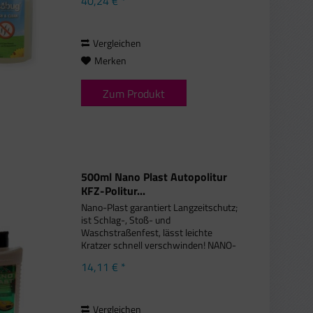
40,24 € *
und Flecken auf Teppichen, Decken
und wasserfesten Oberflächen
beseitigt....
Vergleichen
Merken
Zum Produkt
500ml Nano Plast Autopolitur
KFZ-Politur...
Nano-Plast garantiert Langzeitschutz;
ist Schlag-, Stoß- und
Waschstraßenfest, lässt leichte
Kratzer schnell verschwinden! NANO-
PLAST hat sich hervorragend für die
14,11 € *
Gestronomie bewährt und ist bestens
geeignet als Alufelgenreiniger....
Vergleichen