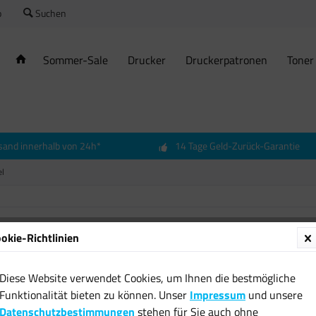
o
Suchen
Sommer-Sale
Drucker
Druckerpatronen
Toner
sand innerhalb von 24h*
14 Tage Geld-Zurück-Garantie
el
okie-Richtlinien
Diese Website verwendet Cookies, um Ihnen die bestmögliche
Funktionalität bieten zu können. Unser
Impressum
und unsere
Datenschutzbestimmungen
stehen für Sie auch ohne