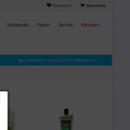
Merkzettel
Warenkorb
Farbbänder
Papier
Technik
Aktionen
Kostenloser Versand ab 10 € Bestellwert