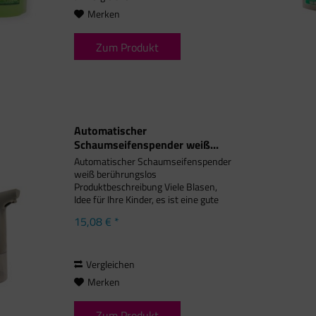
Merken
Zum Produkt
Automatischer
Schaumseifenspender weiß...
Automatischer Schaumseifenspender
weiß berührungslos
Produktbeschreibung Viele Blasen,
Idee für Ihre Kinder, es ist eine gute
Möglichkeit, Kindern gesunde
15,08 € *
Hygienegewohnheiten beizubringen
Fühlen Sie sich bequemer und
hygienischer, wenn...
Vergleichen
Merken
Zum Produkt