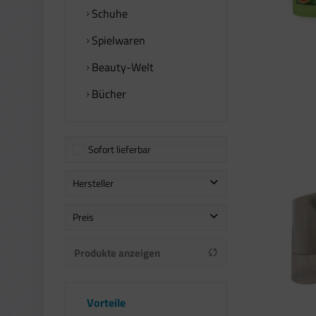
Schuhe
Spielwaren
Beauty-Welt
Bücher
Sofort lieferbar
Hersteller
Ecobug
Preis
NANOPLAST
Produkte anzeigen
sonstige
von
bis
14,11 €
40,24 €
Vorteile