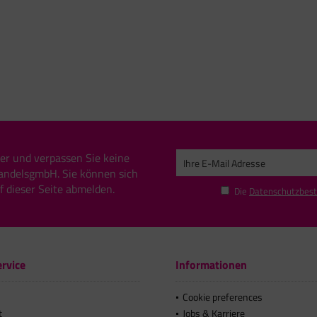
er und verpassen Sie keine
andelsgmbH. Sie können sich
uf dieser Seite abmelden.
Die
Datenschutzbes
rvice
Informationen
Cookie preferences
t
Jobs & Karriere