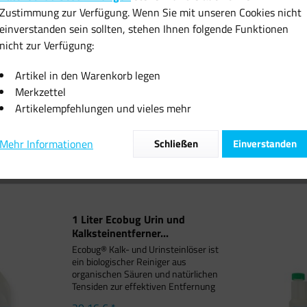
Zustimmung zur Verfügung. Wenn Sie mit unseren Cookies nicht
einverstanden sein sollten, stehen Ihnen folgende Funktionen
nicht zur Verfügung:
 Ecobug Urin und
1 Liter Ecobug Geruchs
1 Liter Ecob
einentferner...
Fleckenentferner Katzen...
Cl
Artikel in den Warenkorb legen
Merkzettel
0,16 € *
40,24 € *
29
Artikelempfehlungen und vieles mehr
Mehr Informationen
Schließen
Einverstanden
1 Liter Ecobug Urin und
Kalksteinentferner...
Ecobug® Kalk- und Urinsteinlöser ist
ein biologischer Reiniger aus
organischen Säuren und natürlichen
Tensiden zur effektiven Entfernung
von Kalk- und Urinstein in Bad und