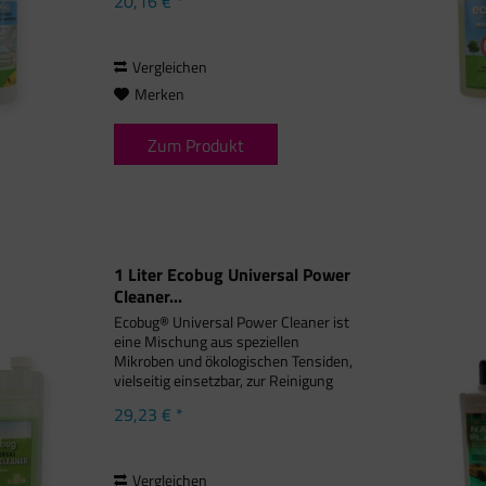
20,16 € *
WC. Wichtigste Vorteile Viskose-
Formel zur wirksamen Reinigung...
Vergleichen
Merken
Zum Produkt
1 Liter Ecobug Universal Power
Cleaner...
Ecobug® Universal Power Cleaner ist
eine Mischung aus speziellen
Mikroben und ökologischen Tensiden,
vielseitig einsetzbar, zur Reinigung
verschiedener Oberflächen und
29,23 € *
Beseitigung von Gerüchen. Wichtigste
Vorteile Ein Universalprodukt,...
Vergleichen