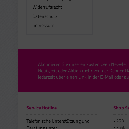
Widerrufsrecht
Datenschutz
Impressum
Abonnieren Sie unseren kostenlosen Newslett
Neuigkeit oder Aktion mehr von der Denner H
jederzeit über einen Link in der E-Mail oder a
Service Hotline
Shop Se
Telefonische Unterstützung und
AGB
Beratung unter:
Kontak