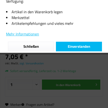
Verfügung:
Artikel in den Warenkorb legen
Merkzettel
Artikelempfehlungen und vieles mehr
Topline Austria Duftlampe
Mehr Informationen
handbemalt Tischdeko Duft
Aroma Glasschale Teelicht 12cm
Schließen
Einverstanden
7,05 € *
inkl. MwSt.
zzgl. Versandkosten
Sofort versandfertig, Lieferzeit ca. 1-2 Werktage
In den
Warenkorb
Merken
Fragen zum Artikel?