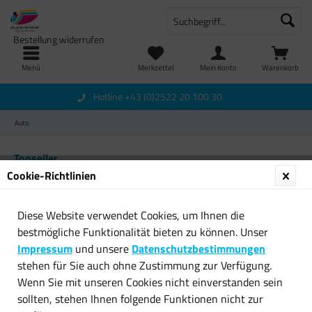
Bestellung widerrufen
Menü
Merkzettel
Mein Konto
Warenkorb
Hotline +43 (0)2522 20 100 30
Auto
Topseller
Cookie-Richtlinien
Diese Website verwendet Cookies, um Ihnen die
bestmögliche Funktionalität bieten zu können. Unser
Impressum
und unsere
Datenschutzbestimmungen
stehen für Sie auch ohne Zustimmung zur Verfügung.
Wenn Sie mit unseren Cookies nicht einverstanden sein
ULTIMATE SPEED Universal
Sandberg universal
sollten, stehen Ihnen folgende Funktionen nicht zur
Auto-Mattenset PVC...
Handyhalterung verstellbarer...