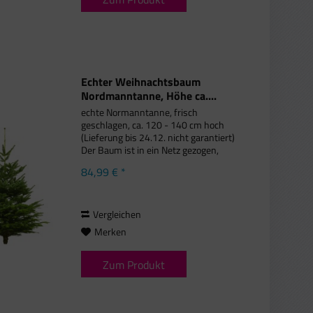
Echter Weihnachtsbaum
Nordmanntanne, Höhe ca....
echte Normanntanne, frisch
geschlagen, ca. 120 - 140 cm hoch
(Lieferung bis 24.12. nicht garantiert)
Der Baum ist in ein Netz gezogen,
damit wir ihn optimal per Karton zu
84,99 € *
Ihnen nach Hause liefern können.
Packen Sie den Baum nach Erhalt...
Vergleichen
Merken
Zum Produkt