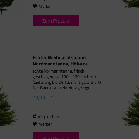
Merken
Zum Produkt
Echter Weihnachtsbaum
Nordmanntanne, Höhe ca....
echte Normanntanne, frisch
geschlagen, ca. 100 - 120 cm hoch
(Lieferung bis 24.12. nicht garantiert)
Der Baum ist in ein Netz gezogen,
damit wir ihn optimal per Karton zu
79,99 € *
Ihnen nach Hause liefern können.
Packen Sie den Baum nach Erhalt...
Vergleichen
Merken
Zum Produkt