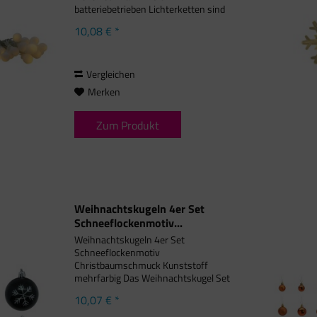
batteriebetrieben Lichterketten sind
die Basis für einen schön
10,08 € *
geschmückten Weihnachtsbaum und
sollten bei keinem Weihnachtsfest
fehlen. Diese 40 LEDs...
Vergleichen
Merken
Zum Produkt
Weihnachtskugeln 4er Set
Schneeflockenmotiv...
Weihnachtskugeln 4er Set
Schneeflockenmotiv
Christbaumschmuck Kunststoff
mehrfarbig Das Weihnachtskugel Set
besteht aus 4 Teilen und beinhaltet,
10,07 € *
Weihnachtskugeln in verschiedenen
Farben. Durch die farbliche