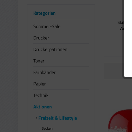
Kategorien
Skihel
Sommer-Sale
Winters
Drucker
2
Druckerpatronen
Toner
Farbbänder
Papier
Technik
Aktionen
Freizeit & Lifestyle
Socken