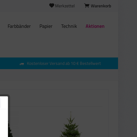
Merkzettel
Warenkorb
Farbbänder
Papier
Technik
Aktionen
Kostenloser Versand ab 10 € Bestellwert