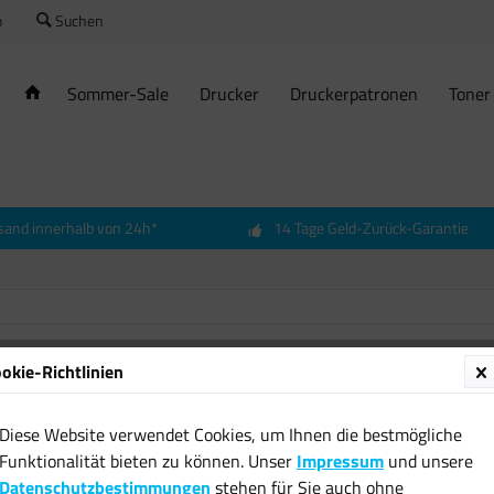
o
Suchen
Sommer-Sale
Drucker
Druckerpatronen
Toner
sand innerhalb von 24h*
14 Tage Geld-Zurück-Garantie
okie-Richtlinien
Diese Website verwendet Cookies, um Ihnen die bestmögliche
Funktionalität bieten zu können. Unser
Impressum
und unsere
Datenschutzbestimmungen
stehen für Sie auch ohne