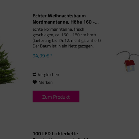
Echter Weihnachtsbaum
Nordmanntanne, Höhe 160 -...
echte Normanntanne, frisch
geschlagen, ca. 160 - 180 cm hoch
(Lieferung bis 24.12. nicht garantiert)
Der Baum ist in ein Netz gezogen,
damit wir ihn optimal per Karton zu
94,99 € *
Ihnen nach Hause liefern können.
Packen Sie den Baum nach Erhalt...
Vergleichen
Merken
Zum Produkt
100 LED Lichterkette