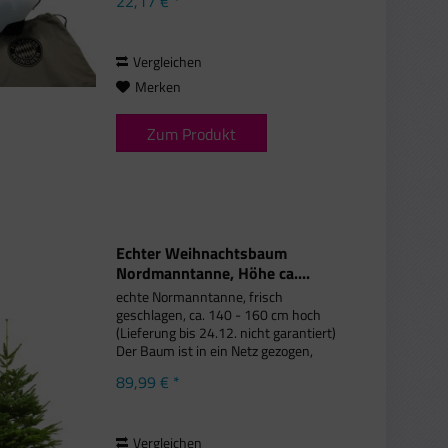
22,17 € *
internen Luftkanälen Brillenhalterung
Gurtbandverteiler Unisex...
Vergleichen
Merken
Zum Produkt
Echter Weihnachtsbaum
Nordmanntanne, Höhe ca....
echte Normanntanne, frisch
geschlagen, ca. 140 - 160 cm hoch
(Lieferung bis 24.12. nicht garantiert)
Der Baum ist in ein Netz gezogen,
damit wir ihn optimal per Karton zu
89,99 € *
Ihnen nach Hause liefern können.
Packen Sie den Baum nach Erhalt...
Vergleichen