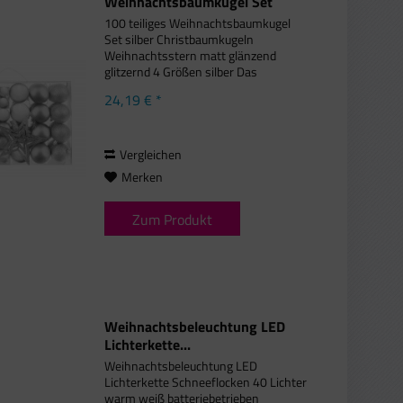
Weihnachtsbaumkugel Set
silber...
100 teiliges Weihnachtsbaumkugel
Set silber Christbaumkugeln
Weihnachtsstern matt glänzend
glitzernd 4 Größen silber Das
Weihnachtskugel Set in silber besteht
24,19 € *
aus 100 Kugeln und einem
Weihnachtsstern. Durch die
unterschiedlichen Größen...
Vergleichen
Merken
Zum Produkt
Weihnachtsbeleuchtung LED
Lichterkette...
Weihnachtsbeleuchtung LED
Lichterkette Schneeflocken 40 Lichter
warm weiß batteriebetrieben