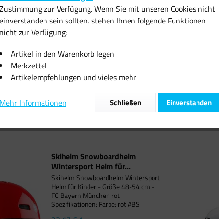
Zustimmung zur Verfügung. Wenn Sie mit unseren Cookies nicht
einverstanden sein sollten, stehen Ihnen folgende Funktionen
nicht zur Verfügung:
m Snowboardhelm
Skihelm Snowboardhelm
Weihnacht
port Helm für...
Wintersport Helm für...
grüne Ki
Artikel in den Warenkorb legen
Merkzettel
2,17 € *
22,17 € *
20
Artikelempfehlungen und vieles mehr
Mehr Informationen
Schließen
Einverstanden
Skihelm Snowboardhelm
Wintersport Helm für...
Skihelm Snowboardhelm Wintersport
Helm für Kinder - Größe 48-54 cm -
FC Bayern München rot
Spezifikationen: Farbe: rot ABS
Helmschale Belüftungssystem mit