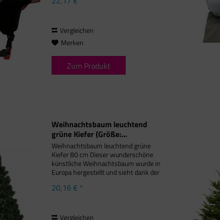
22,17 € *
internen Luftkanälen Brillenhalterung
Gurtbandverteiler Unisex Modell
Geringes...
Vergleichen
Merken
Zum Produkt
Weihnachtsbaum leuchtend
grüne Kiefer (Größe:...
Weihnachtsbaum leuchtend grüne
Kiefer 80 cm Dieser wunderschöne
künstliche Weihnachtsbaum wurde in
Europa hergestellt und sieht dank der
genauen Verarbeitung aus wie echt.
20,16 € *
Die Montage ist super einfach
gemacht - der Baum besteht aus 1-3...
Vergleichen