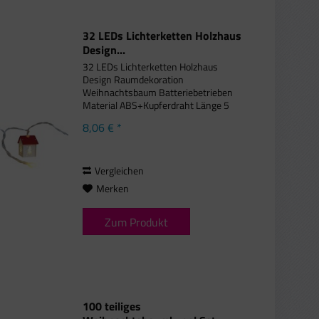
32 LEDs Lichterketten Holzhaus
Design...
32 LEDs Lichterketten Holzhaus
Design Raumdekoration
Weihnachtsbaum Batteriebetrieben
Material ABS+Kupferdraht Länge 5
m/td> Stromversorgung 3 AA
8,06 € *
Baterien Spezifikationen 32 Lichter
(16 Häuser - 8 davon
Weihnachtsbaumdesign und 8...
Vergleichen
Merken
Zum Produkt
100 teiliges