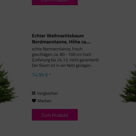
Echter Weihnachtsbaum
Nordmanntanne, Höhe ca....
echte Normanntanne, frisch
geschlagen, ca. 80 - 100 cm hoch
(Lieferung bis 24.12. nicht garantiert)
Der Baum ist in ein Netz gezogen,
damit wir ihn optimal per Karton zu
74,99 € *
Ihnen nach Hause liefern können.
Packen Sie den Baum nach Erhalt...
Vergleichen
Merken
Zum Produkt