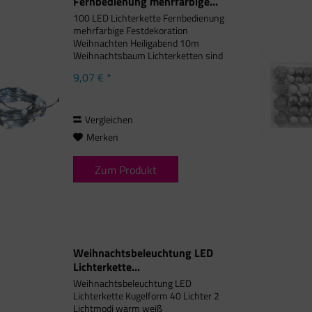
Fernbedienung mehrfarbige...
100 LED Lichterkette Fernbedienung
mehrfarbige Festdekoration
Weihnachten Heiligabend 10m
Weihnachtsbaum Lichterketten sind
die Basis für einen schön
9,07 € *
geschmückten Weihnachtsbaum und
sollten bei keinem Weihnachtsfest
fehlen. Diese...
Vergleichen
Merken
Zum Produkt
Weihnachtsbeleuchtung LED
Lichterkette...
Weihnachtsbeleuchtung LED
Lichterkette Kugelform 40 Lichter 2
Lichtmodi warm weiß