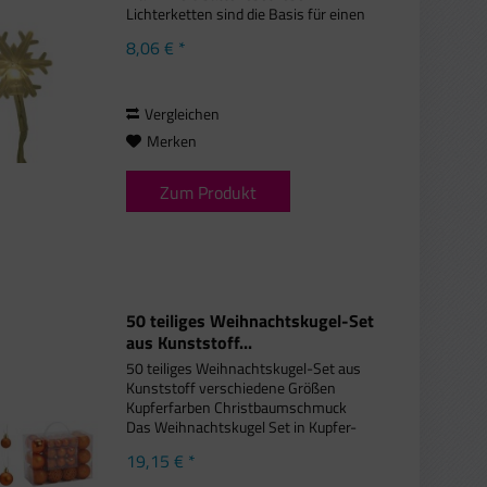
Lichterketten sind die Basis für einen
schön geschmückten
8,06 € *
Weihnachtsbaum und sollten bei
keinem Weihnachtsfest fehlen. Diese
40 LEDs in...
Vergleichen
Merken
Zum Produkt
50 teiliges Weihnachtskugel-Set
aus Kunststoff...
50 teiliges Weihnachtskugel-Set aus
Kunststoff verschiedene Größen
Kupferfarben Christbaumschmuck
Das Weihnachtskugel Set in Kupfer-
Optik besteht aus 50 Teilen und
19,15 € *
beinhaltet Weihnachtskugeln in den
unterschiedlichsten Ausführungen....