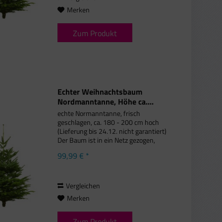
Merken
Zum Produkt
Echter Weihnachtsbaum
Nordmanntanne, Höhe ca....
echte Normanntanne, frisch
geschlagen, ca. 180 - 200 cm hoch
(Lieferung bis 24.12. nicht garantiert)
Der Baum ist in ein Netz gezogen,
damit wir ihn optimal per Karton zu
99,99 € *
Ihnen nach Hause liefern können.
Packen Sie den Baum nach Erhalt...
Vergleichen
Merken
Zum Produkt