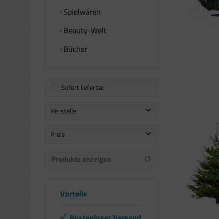
Spielwaren
Beauty-Welt
Bücher
Sofort lieferbar
Hersteller
G. Wurm
Preis
Indigo
Produkte anzeigen
Livarno
von
bis
8,06 €
99,99 €
PINPOXE
Playtive
Vorteile
Qijieda
sonstige
Kostenloser Versand