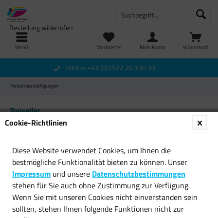
Bestellung widerrufen
Menü
Merkzettel
Mein Konto
Warenkorb
Hotline +43 (0)2522 20 100 30
Freizeitbeschäftigungen
Topseller
Cookie-Richtlinien
Diese Website verwendet Cookies, um Ihnen die
bestmögliche Funktionalität bieten zu können. Unser
Impressum
und unsere
Datenschutzbestimmungen
stehen für Sie auch ohne Zustimmung zur Verfügung.
Wenn Sie mit unseren Cookies nicht einverstanden sein
Radhelm Fahrradhelm Helm
Jilong Luftmatratze 183 x 69
sollten, stehen Ihnen folgende Funktionen nicht zur
für Kinder Schutzhelm...
cm Wasser Matratze...