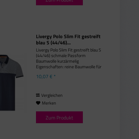
Livergy Polo Slim Fit gestreift
blau S (44/46)...
Livergy Polo Slim Fit gestreift blau S
(44/46) schmale Passform
Baumwolle kurzärmelig
Eigenschaften: reine Baumwolle für
Komfort hochwertiges Piqué-Gewebe
10,07 € *
Knopfverschluss mit
kontrastierendem Streifen kleine
Seitenschlitze mit...
Vergleichen
Merken
Zum Produkt