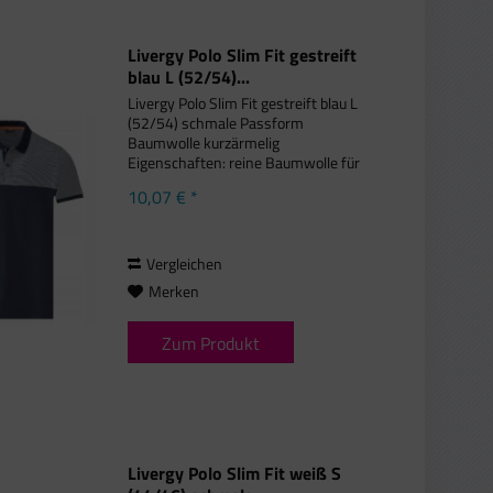
Livergy Polo Slim Fit gestreift
blau L (52/54)...
Livergy Polo Slim Fit gestreift blau L
(52/54) schmale Passform
Baumwolle kurzärmelig
Eigenschaften: reine Baumwolle für
Komfort hochwertiges Piqué-Gewebe
10,07 € *
Knopfverschluss mit
kontrastierendem Streifen kleine
Seitenschlitze mit...
Vergleichen
Merken
Zum Produkt
Livergy Polo Slim Fit weiß S