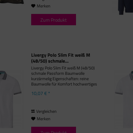
Merken
Zum Produkt
Livergy Polo Slim Fit weiß M
(48/50) schmale...
Livergy Polo Slim Fit weiß M (48/50)
schmale Passform Baumwolle
kurzärmelig Eigenschaften: reine
Baumwolle für Komfort hochwertiges
Piqué-Gewebe Knopfverschluss mit
10,07 € *
kontrastierendem Streifen kleine
Seitenschlitze mit Kontraststreifen...
Vergleichen
Merken
Zum Produkt