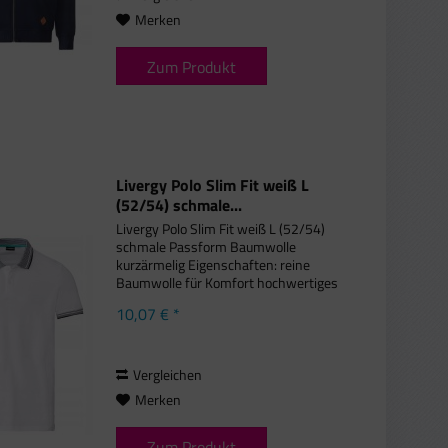
Merken
Zum Produkt
Livergy Polo Slim Fit weiß L
(52/54) schmale...
Livergy Polo Slim Fit weiß L (52/54)
schmale Passform Baumwolle
kurzärmelig Eigenschaften: reine
Baumwolle für Komfort hochwertiges
Piqué-Gewebe Knopfverschluss mit
10,07 € *
kontrastierendem Streifen kleine
Seitenschlitze mit Kontraststreifen...
Vergleichen
Merken
Zum Produkt