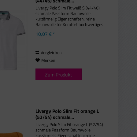
(44/46) schmale...
Livergy Polo Slim Fit weiß S (44/46)
schmale Passform Baumwolle
kurzärmelig Eigenschaften: reine
Baumwolle für Komfort hochwertiges
Piqué-Gewebe Knopfverschluss mit
10,07 € *
kontrastierendem Streifen kleine
Seitenschlitze mit Kontraststreifen...
Vergleichen
Merken
Zum Produkt
Livergy Polo Slim Fit orange L
(52/54) schmale...
Livergy Polo Slim Fit orange L (52/54)
schmale Passform Baumwolle
kurzärmelig Eigenschaften: reine