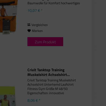
Baumwolle für Komfort hochwertiges
Piqué-Gewebe Knopfverschluss mit
10,07 € *
kontrastierendem Streifen kleine
Seitenschlitze mit...
Vergleichen
Merken
Zum Produkt
Crivit Tanktop Training
Muskelshirt Achselshirt...
Crivit Tanktop Training Muskelshirt
Achselshirt Unterhemd Laufshirt
Fitness Gym Größe M 48/50
Eigenschaften: innovative
Kühltechnologie für optimale Leistung
8,06 € *
schnell trocknend und
feuchtigkeitsableitend