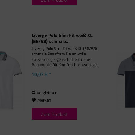
Livergy Polo Slim Fit weiß XL
(56/58) schmale...
Livergy Polo Slim Fit weiß XL (56/58)
schmale Passform Baumwolle
kurzärmelig Eigenschaften: reine
Baumwolle für Komfort hochwertiges
Piqué-Gewebe Knopfverschluss mit
10,07 € *
kontrastierendem Streifen kleine
Seitenschlitze mit Kontraststreifen...
Vergleichen
Merken
Zum Produkt