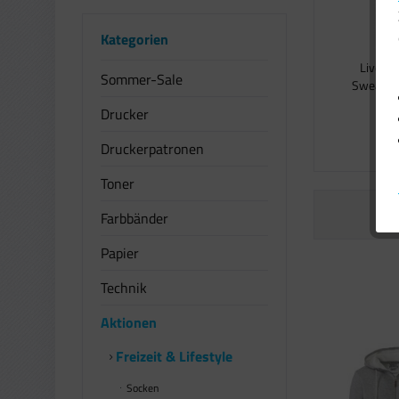
Kategorien
Livergy
Sommer-Sale
Sweatjac
Drucker
1
Druckerpatronen
Toner
Farbbänder
Papier
Technik
Aktionen
Freizeit & Lifestyle
Socken