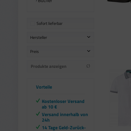
Bücher
Sofort lieferbar
Hersteller
Crivit
Preis
LIVERGY
Produkte anzeigen
sonstige
von
bis
8,06 €
50,41 €
Vorteile
Kostenloser Versand
ab 10 €
Versand innerhalb von
24h
14 Tage Geld-Zurück-