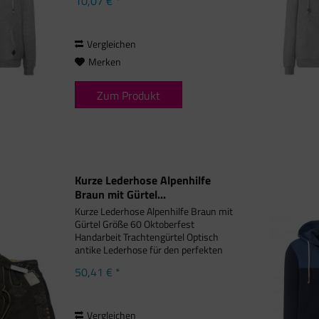
10,07 € *
weiche Qualität mit Soft-Toch-Effekt
Kapuze mit Kordel Mit Kängurutasche
Bündchen an...
Vergleichen
Merken
Zum Produkt
Kurze Lederhose Alpenhilfe
Braun mit Gürtel...
Kurze Lederhose Alpenhilfe Braun mit
Gürtel Größe 60 Oktoberfest
Handarbeit Trachtengürtel Optisch
antike Lederhose für den perfekten
Auftritt auf der Wiesn. Das hellbraune,
50,41 € *
speckige Leder verleiht der Lederhose
mit Gürtel braunantik den...
Vergleichen