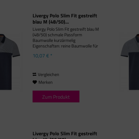
Livergy Polo Slim Fit gestreift
blau M (48/50)...
Livergy Polo Slim Fit gestreift blau M
(48/50) schmale Passform
Baumwolle kurzärmelig
Eigenschaften: reine Baumwolle für
Komfort hochwertiges Piqué-Gewebe
10,07 € *
Knopfverschluss mit
kontrastierendem Streifen kleine
Seitenschlitze mit...
Vergleichen
Merken
Zum Produkt
Livergy Polo Slim Fit gestreift