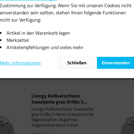
Zustimmung zur Verfügung. Wenn Sie mit unseren Cookies nicht
einverstanden sein sollten, stehen Ihnen folgende Funktionen
nicht zur Verfügung:
 Reißverschluss
Livergy Reißverschluss
Kurze Lede
ke grau Größe S...
Sweatjacke grau Größe M...
Braun 
Artikel in den Warenkorb legen
Merkzettel
0,07 € *
10,07 € *
50
Artikelempfehlungen und vieles mehr
Mehr Informationen
Schließen
Einverstanden
Livergy Reißverschluss
Sweatjacke grau Größe S...
Livergy Reißverschluss Sweatjacke
grau Größe S Herren Freizeit 44/46
Eigenschaften: Angehmer
Tragekomfort durch hohen
Baumwollanteil Anschwiegsame,