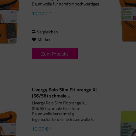
Baumwolle für Komfort hochwertiges
Piqué-Gewebe Knopfverschluss mit
10,07 € *
kontrastierendem Streifen kleine
Seitenschlitze mit...
Vergleichen
Merken
Zum Produkt
Livergy Polo Slim Fit orange XL
(56/58) schmale...
Livergy Polo Slim Fit orange XL
(56/58) schmale Passform
Baumwolle kurzärmelig
Eigenschaften: reine Baumwolle für
Komfort hochwertiges Piqué-Gewebe
10,07 € *
Knopfverschluss mit
kontrastierendem Streifen kleine