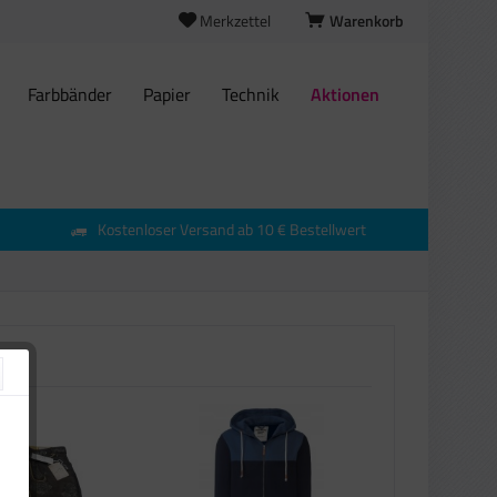
Merkzettel
Warenkorb
Farbbänder
Papier
Technik
Aktionen
Kostenloser Versand ab 10 € Bestellwert