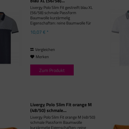
blau XL (56/58)...
Livergy Polo Slim Fit gestreift blau XL
(56/58) schmale Passform
Baumwolle kurzärmelig
Eigenschaften: reine Baumwolle für
Komfort hochwertiges Piqué-Gewebe
10,07 € *
Knopfverschluss mit
kontrastierendem Streifen kleine
Seitenschlitze mit...
Vergleichen
Merken
Zum Produkt
Livergy Polo Slim Fit orange M
(48/50) schmale...
Livergy Polo Slim Fit orange M (48/50)
schmale Passform Baumwolle
kurzärmelig Eigenschaften: reine