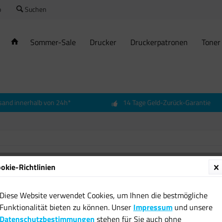
o
Suchen
Sommer-Sale
Drucker
Druckerpatronen
Toner
sand innerhalb von 24h*
14 Tage Geld-Zurück-Garantie
okie-Richtlinien
Diese Website verwendet Cookies, um Ihnen die bestmögliche
Funktionalität bieten zu können. Unser
Impressum
und unsere
Datenschutzbestimmungen
stehen für Sie auch ohne