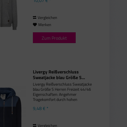
10,07 € *
weiche Qualität mit Soft-Toch-Effekt
Kapuze mit Kordel Mit Kängurutasche
Bündchen an...
Vergleichen
Merken
Zum Produkt
Livergy Reißverschluss
Sweatjacke blau Größe S...
Livergy Reißverschluss Sweatjacke
blau Größe S Herren Freizeit 44/46
Eigenschaften: Angehmer
Tragekomfort durch hohen
Baumwollanteil Anschwiegsame,
9,48 € *
weiche Qualität mit Soft-Toch-Effekt
Kapuze mit Kordel Mit Kängurutasche
Bündchen an...
Vergleichen