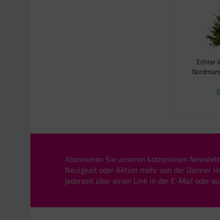
Echter
Nordmannt
8
Abonnieren Sie unseren kostenlosen Newslett
Neuigkeit oder Aktion mehr von der Denner H
jederzeit über einen Link in der E-Mail oder a