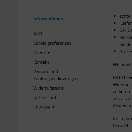
echte
Informationen
(Liefe
Der Ba
AGB
Packen
Cookie preferences
Sie d
Am be
Über uns
Kontakt
Weihnacht
Versand und
Bitte bea
Zahlungsbedingungen
Wir sind
Widerrufsrecht
zu liefer
Datenschutz
aus als e
Abweichu
Impressum
Auch durc
Geradebie