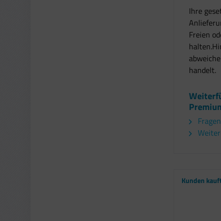
Ihre gese
Anliefer
Freien od
halten.Hi
abweichen
handelt.
Weiterf
Premium
Fragen
Weiter
Kunden kauf