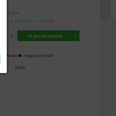
€ *
. Versandkosten
andfertig, Lieferzeit ca. 1-2 Werktage
In den
Warenkorb
n
Merken
Fragen zum Artikel?
35534