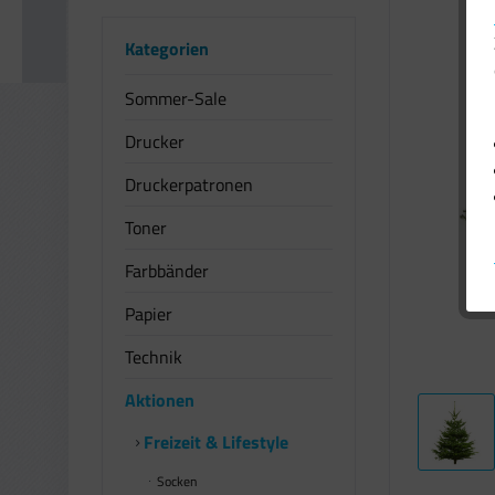
Kategorien
Sommer-Sale
Drucker
Druckerpatronen
Toner
Farbbänder
Papier
Technik
Aktionen
Freizeit & Lifestyle
Socken