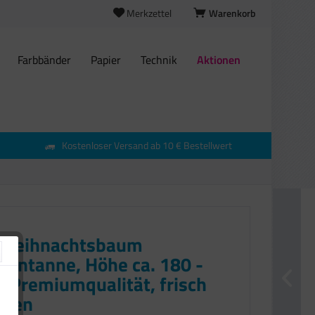
Merkzettel
Warenkorb
Farbbänder
Papier
Technik
Aktionen
Kostenloser Versand ab 10 € Bestellwert
 Weihnachtsbaum
nntanne, Höhe ca. 180 -
, Premiumqualität, frisch
agen