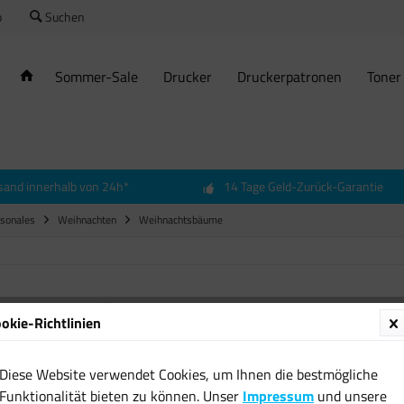
o
Suchen
Sommer-Sale
Drucker
Druckerpatronen
Toner
sand innerhalb von 24h*
14 Tage Geld-Zurück-Garantie
isonales
Weihnachten
Weihnachtsbäume
Echter
okie-Richtlinien
Nordma
200 cm
Diese Website verwendet Cookies, um Ihnen die bestmögliche
geschl
Funktionalität bieten zu können. Unser
Impressum
und unsere