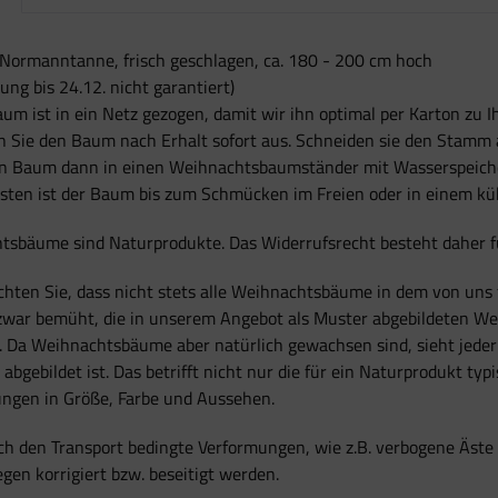
 Normanntanne, frisch geschlagen, ca. 180 - 200 cm hoch
rung bis 24.12. nicht garantiert)
um ist in ein Netz gezogen, damit wir ihn optimal per Karton zu 
 Sie den Baum nach Erhalt sofort aus. Schneiden sie den Stamm 
en Baum dann in einen Weihnachtsbaumständer mit Wasserspeiche
sten ist der Baum bis zum Schmücken im Freien oder in einem k
sbäume sind Naturprodukte. Das Widerrufsrecht besteht daher für
chten Sie, dass nicht stets alle Weihnachtsbäume in dem von uns 
 zwar bemüht, die in unserem Angebot als Muster abgebildeten W
n. Da Weihnachtsbäume aber natürlich gewachsen sind, sieht jede
r abgebildet ist. Das betrifft nicht nur die für ein Naturprodukt 
ngen in Größe, Farbe und Aussehen.
h den Transport bedingte Verformungen, wie z.B. verbogene Äste 
gen korrigiert bzw. beseitigt werden.