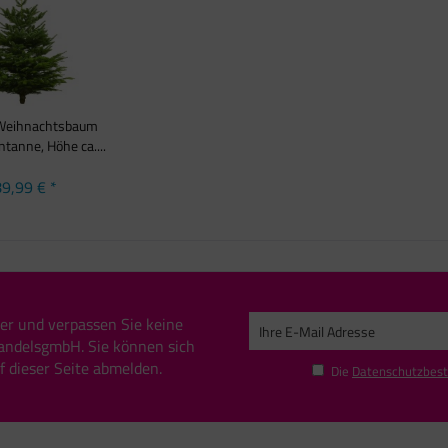
 Weihnachtsbaum
anne, Höhe ca....
9,99 € *
er und verpassen Sie keine
andelsgmbH. Sie können sich
uf dieser Seite abmelden.
Die
Datenschutzbes