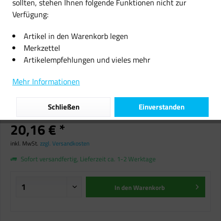
sollten, stehen Ihnen folgende Funktionen nicht zur
Verfügung:
Artikel in den Warenkorb legen
Merkzettel
Artikelempfehlungen und vieles mehr
Radhelm Fahrradhelm Helm für
Kinder Schutzhelm - Größe S 48-
Mehr Informationen
54 cm - FC Bayern München
Fahrradhelm Ju
Schließen
Einverstanden
20,16 € *
inkl. MwSt.
zzgl. Versandkosten
Sofort versandfertig, Lieferzeit ca. 1-2 Werktage
In den
Warenkorb