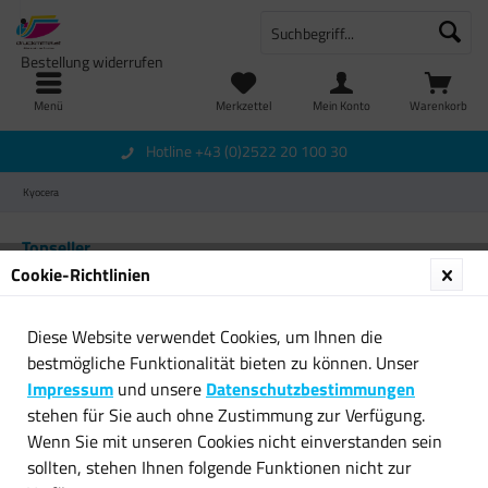
Bestellung widerrufen
Menü
Merkzettel
Mein Konto
Warenkorb
Hotline +43 (0)2522 20 100 30
Kyocera
Topseller
Cookie-Richtlinien
Diese Website verwendet Cookies, um Ihnen die
bestmögliche Funktionalität bieten zu können. Unser
Impressum
und unsere
Datenschutzbestimmungen
stehen für Sie auch ohne Zustimmung zur Verfügung.
Wenn Sie mit unseren Cookies nicht einverstanden sein
Callmenew Toner für Kyocera
Callmenew Toner für Kyocera
sollten, stehen Ihnen folgende Funktionen nicht zur
TK-1150K ECOSYS M...
TK-3100 ECOSYS M...