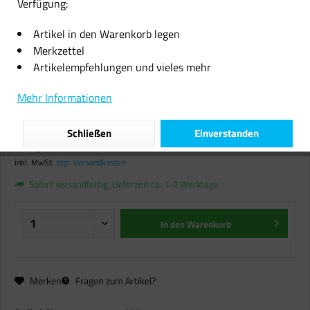
Verfügung:
Artikel in den Warenkorb legen
Merkzettel
Artikelempfehlungen und vieles mehr
Callmenew Toner für Kyocera TK-
Mehr Informationen
1125 FS 1061 DN 1325 MFP
Schließen
Einverstanden
18,14 € *
inkl. MwSt.
zzgl. Versandkosten
Sofort versandfertig, Lieferzeit ca. 1-2 Werktage
In den
Warenkorb
Merken
Fragen zum Artikel?