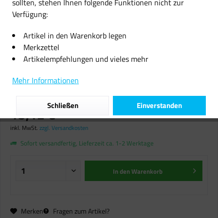
sollten, stehen Ihnen folgende Funktionen nicht zur
Verfügung:
Artikel in den Warenkorb legen
Merkzettel
Artikelempfehlungen und vieles mehr
Callmenew Trommel für Brother
DR-7000 DCP 8020 HL 1600 1650
Mehr Informationen
1670 1800 5000 MFC 8420 8820
Schließen
Einverstanden
15,12 € *
inkl. MwSt.
zzgl. Versandkosten
Sofort versandfertig, Lieferzeit ca. 1-2 Werktage
In den
Warenkorb
Merken
Fragen zum Artikel?